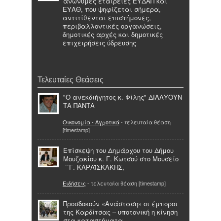
ανώνυμες εταιρείες ΕΥΔΑΠ και
ΕΥΑΘ, που ψηφίζεται σήμερα,
αντιτίθενται επιστήμονες,
περιβαλλοντικές οργανώσεις,
δημοτικές αρχές και δημοτικές
επιχειρήσεις ύδρευσης
Τελευταίες Θεάσεις
"Ο ανεκδιήγητος κ. Φίλης" ΔΙΑΛΥΟΥΝ
ΤΑ ΠΑΝΤΑ
Οικονομία - Αγροτικά
- τελευταία θέαση
[timestamp]
Επίσκεψη του Δημάρχου του Δήμου
Μουζακίου κ. Γ. Κωτσού στο Μουσείο
΄΄Γ. ΚΑΡΑΪΣΚΑΚΗΣ,
Ειδήσεις
- τελευταία θέαση [timestamp]
Προσδοκούν «Ανάσταση» οι έμποροι
της Καρδίτσας – υποτονική η κίνηση
στα καταστήματα