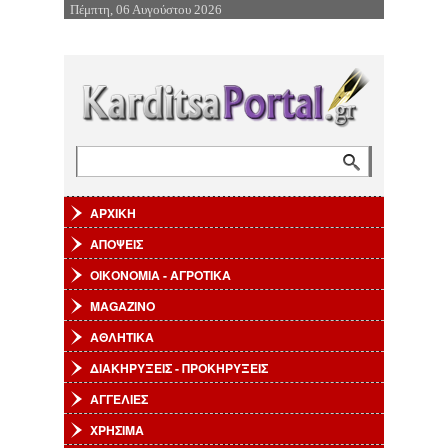
Πέμπτη, 06 Αυγούστου 2026
Επιστροφή στην Πλοήγηση
Αναζήτηση
Φόρμα αναζήτησης
ΑΡΧΙΚΗ
ΑΠΟΨΕΙΣ
ΟΙΚΟΝΟΜΙΑ - ΑΓΡΟΤΙΚΑ
MAGAZINO
ΑΘΛΗΤΙΚΑ
ΔΙΑΚΗΡΥΞΕΙΣ - ΠΡΟΚΗΡΥΞΕΙΣ
ΑΓΓΕΛΙΕΣ
ΧΡΗΣΙΜΑ