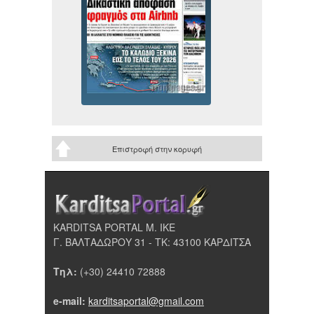
Επιστροφή στην κορυφή
KARDITSA PORTAL Μ. ΙΚΕ
Γ. ΒΑΛΤΑΔΩΡΟΥ 31 - ΤΚ: 43100 ΚΑΡΔΙΤΣΑ
Τηλ:
(+30) 24410 72888
e-mail:
karditsaportal@gmail.com