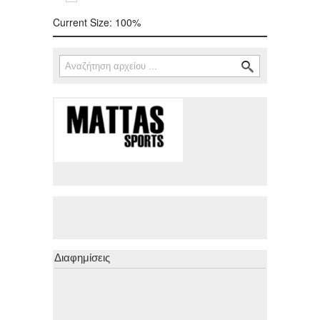
Current Size:
100%
Αναζήτηση
Φόρμα αναζήτησης
Διαφημίσεις