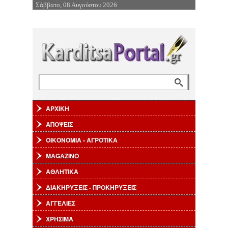
Σάββατο, 08 Αυγούστου 2026
Επιστροφή στην Πλοήγηση
Αναζήτηση
Φόρμα αναζήτησης
ΑΡΧΙΚΗ
ΑΠΟΨΕΙΣ
ΟΙΚΟΝΟΜΙΑ - ΑΓΡΟΤΙΚΑ
MAGAZINO
ΑΘΛΗΤΙΚΑ
ΔΙΑΚΗΡΥΞΕΙΣ - ΠΡΟΚΗΡΥΞΕΙΣ
ΑΓΓΕΛΙΕΣ
ΧΡΗΣΙΜΑ