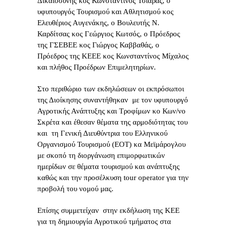
Δικαιοσύνης κος Κωνσταντίνος Τσιάρας, ο
υφυπουργός Τουρισμού και Αθλητισμού κος
Ελευθέριος Αυγενάκης, ο Βουλευτής Ν.
Καρδίτσας κος Γεώργιος Κωτσός, ο Πρόεδρος
της ΓΣΕΒΕΕ κος Γιώργος Καββαθάς, ο
Πρόεδρος της ΚΕΕΕ κος Κωνσταντίνος Μίχαλος
και πλήθος Προέδρων Επιμελητηρίων.
Στο περιθώριο των εκδηλώσεων οι εκπρόσωποι
της Διοίκησης συναντήθηκαν με τον υφυπουργό
Αγροτικής Ανάπτυξης και Τροφίμων κο Κων/νο
Σκρέτα και έθεσαν θέματα της αρμοδιότητας του
και τη Γενική Διευθύντρια του Ελληνικού
Οργανισμού Τουρισμού (ΕΟΤ) κα Μεϊμάρογλου
με σκοπό τη διοργάνωση επιμορφωτικών
ημερίδων σε θέματα τουρισμού και ανάπτυξης
καθώς και την προσέλκυση tour operator για την
προβολή του νομού μας.
Επίσης συμμετείχαν στην εκδήλωση της ΚΕΕ
για τη δημιουργία Αγροτικού τμήματος στα