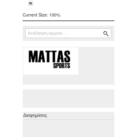
Current Size:
100%
Αναζήτηση
Φόρμα αναζήτησης
Διαφημίσεις