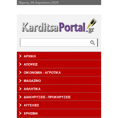
Πέμπτη, 06 Αυγούστου 2026
Επιστροφή στην Πλοήγηση
Αναζήτηση
Φόρμα αναζήτησης
ΑΡΧΙΚΗ
ΑΠΟΨΕΙΣ
ΟΙΚΟΝΟΜΙΑ - ΑΓΡΟΤΙΚΑ
MAGAZINO
ΑΘΛΗΤΙΚΑ
ΔΙΑΚΗΡΥΞΕΙΣ - ΠΡΟΚΗΡΥΞΕΙΣ
ΑΓΓΕΛΙΕΣ
ΧΡΗΣΙΜΑ