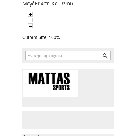
Μεγέθυνση Κειμένου
Current Size:
100%
Αναζήτηση
Φόρμα αναζήτησης