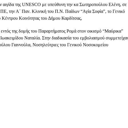
ην αιγίδα της UNESCO με υπεύθυνη την κα Σωτηροπούλου Ελένη, σε
ΠΕ, την Α΄ Παν. Κλινική του Π.Ν. Παίδων “Αγία Σοφία”, το Γενικό
 Κέντρου Κοινότητας του Δήμου Καρδίτσας,
ά εντός της δομής του Παραρτήματος Ρομά στον οικισμό “Μαύρικα”
α Ιωακειμίδου Ναταλία. Στην διαδικασία του εμβολιασμού συμμετείχα
πούλου Γιαννούλα, Νοσηλεύτριες του Γενικού Νοσοκομείου