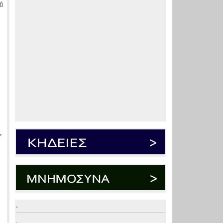
ή
”
.
.