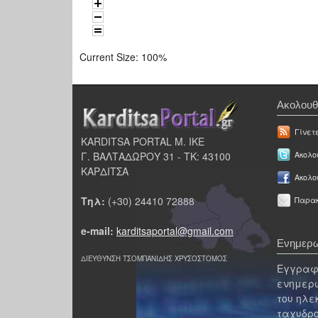
Current Size:
100%
Ακολουθ
Γίνετ
KARDITSA PORTAL Μ. ΙΚΕ
Γ. ΒΑΛΤΑΔΩΡΟΥ 31 - ΤΚ: 43100
Ακολου
ΚΑΡΔΙΤΣΑ
Ακολο
Τηλ:
(+30) 24410 72888
Παρακ
e-mail:
karditsaportal@gmail.com
Ενημερω
ΔΙΕΥΘΥΝΣΗ ΤΣΟΜΠΑΝΙΔΗΣ ΧΡΥΣΟΣΤΟΜΟΣ
Εγγραφε
ενημερω
του ηλε
ταχυδρο