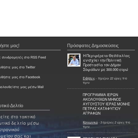
ήστε μας!
Πρόσφατες Δημοσιεύσεις
Η Περιφέρεια Θεσσαλίας
ε συνδρομητές στο RSS Feed
ενισχύει την Πολιτική
Προστασία του Δήμου
θήστε μας στο Twitter
Σοφάδων με 300.000 ευρώ
υθήστε μας στο Facebook
Ειδήσεις
-
1ημέρα 22 ώρες
πιο
πριν
ολουθείστε μας μέσω Mail
ΠΡΟΓΡΑΜΜΑ ΙΕΡΩΝ
ΑΚΟΛΟΥΘΙΩΝ ΜΗΝΟΣ
ΑΥΓΟΥΣΤΟΥ ΙΕΡΑΣ ΜΟΝΗΣ
τικό Δελτίο
ΠΕΤΡΑΣ ΚΑΤΑΦΥΓΙΟΥ
ΑΓΡΑΦΩΝ
ίτε στο τακτικό
τικό δελτίο μέσω
Κοινωνικά
-
3 ημέρες 2 ώρες
πιο
πριν
κτρονικού
μείου σας και