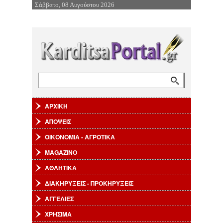
Σάββατο, 08 Αυγούστου 2026
Επιστροφή στην Πλοήγηση
Αναζήτηση
Φόρμα αναζήτησης
ΑΡΧΙΚΗ
ΑΠΟΨΕΙΣ
ΟΙΚΟΝΟΜΙΑ - ΑΓΡΟΤΙΚΑ
MAGAZINO
ΑΘΛΗΤΙΚΑ
ΔΙΑΚΗΡΥΞΕΙΣ - ΠΡΟΚΗΡΥΞΕΙΣ
ΑΓΓΕΛΙΕΣ
ΧΡΗΣΙΜΑ