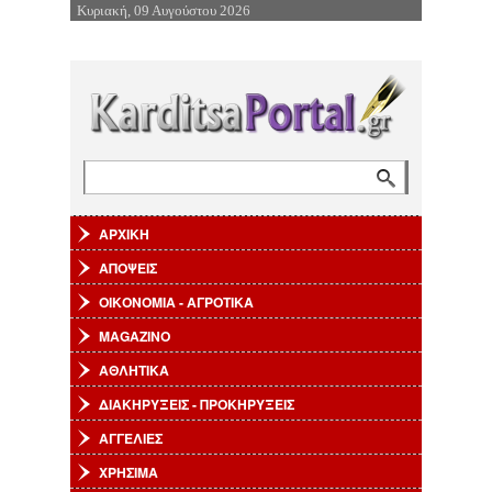
Κυριακή, 09 Αυγούστου 2026
Επιστροφή στην Πλοήγηση
Αναζήτηση
Φόρμα αναζήτησης
ΑΡΧΙΚΗ
ΑΠΟΨΕΙΣ
ΟΙΚΟΝΟΜΙΑ - ΑΓΡΟΤΙΚΑ
MAGAZINO
ΑΘΛΗΤΙΚΑ
ΔΙΑΚΗΡΥΞΕΙΣ - ΠΡΟΚΗΡΥΞΕΙΣ
ΑΓΓΕΛΙΕΣ
ΧΡΗΣΙΜΑ