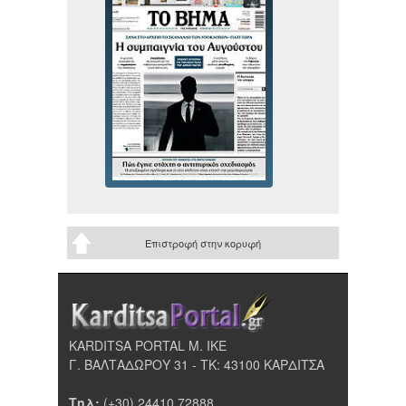
Επιστροφή στην κορυφή
KARDITSA PORTAL Μ. ΙΚΕ
Γ. ΒΑΛΤΑΔΩΡΟΥ 31 - ΤΚ: 43100 ΚΑΡΔΙΤΣΑ
Τηλ:
(+30) 24410 72888