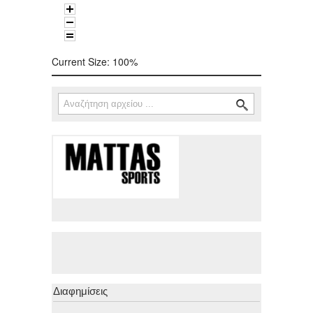
Current Size:
100%
Αναζήτηση
Φόρμα αναζήτησης
Διαφημίσεις