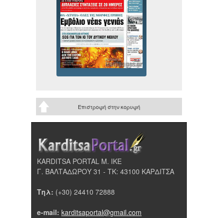
Επιστροφή στην κορυφή
KARDITSA PORTAL Μ. ΙΚΕ
Γ. ΒΑΛΤΑΔΩΡΟΥ 31 - ΤΚ: 43100 ΚΑΡΔΙΤΣΑ
Τηλ:
(+30) 24410 72888
e-mail:
karditsaportal@gmail.com