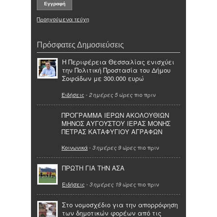
Προηγούμενα τεύχη
Πρόσφατες Δημοσιεύσεις
Η Περιφέρεια Θεσσαλίας ενισχύει
την Πολιτική Προστασία του Δήμου
Σοφάδων με 300.000 ευρώ
Ειδήσεις
-
πιο πριν
2 ημέρες 5 ώρες
ΠΡΟΓΡΑΜΜΑ ΙΕΡΩΝ ΑΚΟΛΟΥΘΙΩΝ
ΜΗΝΟΣ ΑΥΓΟΥΣΤΟΥ ΙΕΡΑΣ ΜΟΝΗΣ
ΠΕΤΡΑΣ ΚΑΤΑΦΥΓΙΟΥ ΑΓΡΑΦΩΝ
Κοινωνικά
-
πιο πριν
3 ημέρες 9 ώρες
ΠΡΩΤΗ ΓΙΑ ΤΗΝ ΑΣΑ
Ειδήσεις
-
πιο πριν
3 ημέρες 19 ώρες
Στο νομοσχέδιο για την απορρόφηση
των δημοτικών φορέων από τις