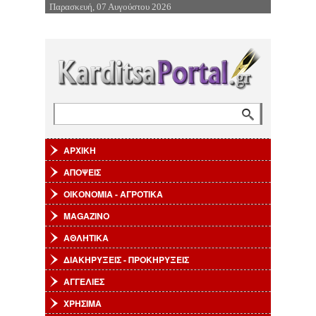
Παρασκευή, 07 Αυγούστου 2026
Επιστροφή στην Πλοήγηση
Αναζήτηση
Φόρμα αναζήτησης
ΑΡΧΙΚΗ
ΑΠΟΨΕΙΣ
ΟΙΚΟΝΟΜΙΑ - ΑΓΡΟΤΙΚΑ
MAGAZINO
ΑΘΛΗΤΙΚΑ
ΔΙΑΚΗΡΥΞΕΙΣ - ΠΡΟΚΗΡΥΞΕΙΣ
ΑΓΓΕΛΙΕΣ
ΧΡΗΣΙΜΑ