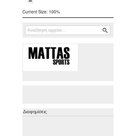
Current Size:
100%
Αναζήτηση
Φόρμα αναζήτησης
Διαφημίσεις