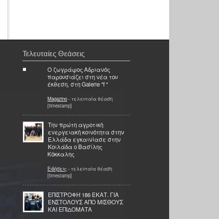
Τελευταίες Θεάσεις
Ο ζωγράφος Αδριανός
παρουσιάζει στη νέα του
έκθεση, στη Galerie "f "
Magazino
- τελευταία θέαση
[timestamp]
Την πρώτη αγροτική
ενεργειακή κοινότητα στην
Ελλάδα εγκαινίασε στην
Κοιλάδα ο Βασίλης
Κόκκαλης
Ειδήσεις
- τελευταία θέαση
[timestamp]
ΕΠΙΣΤΡΟΦΗ 186 ΕΚΑΤ. ΓΙΑ
ΕΝΣΤΟΛΟΥΣ ΑΠΟ ΜΙΣΘΟΥΣ
ΚΑΙ ΕΠΙΔΟΜΑΤΑ