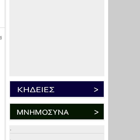
ή
.
.