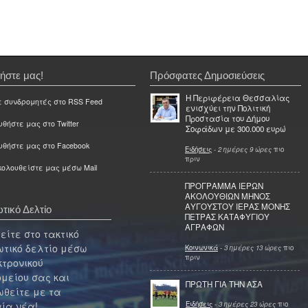
ήστε μας!
Πρόσφατες Δημοσιεύσεις
Η Περιφέρεια Θεσσαλίας
ε συνδρομητές στο RSS Feed
ενισχύει την Πολιτική
Προστασία του Δήμου
θήστε μας στο Twitter
Σοφάδων με 300.000 ευρώ
υθήστε μας στο Facebook
Ειδήσεις
-
2 ημέρες 9 ώρες
πιο
πριν
ολουθείστε μας μέσω Mail
ΠΡΟΓΡΑΜΜΑ ΙΕΡΩΝ
ΑΚΟΛΟΥΘΙΩΝ ΜΗΝΟΣ
ΑΥΓΟΥΣΤΟΥ ΙΕΡΑΣ ΜΟΝΗΣ
τικό Δελτίο
ΠΕΤΡΑΣ ΚΑΤΑΦΥΓΙΟΥ
ΑΓΡΑΦΩΝ
ίτε στο τακτικό
τικό δελτίο μέσω
Κοινωνικά
-
3 ημέρες 13 ώρες
πιο
πριν
κτρονικού
μείου σας και
ΠΡΩΤΗ ΓΙΑ ΤΗΝ ΑΣΑ
θείτε με τα
Ειδήσεις
-
3 ημέρες 23 ώρες
πιο
ία νέα!