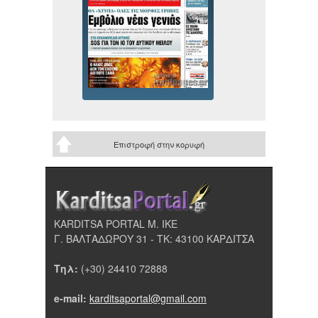
Επιστροφή στην κορυφή
KARDITSA PORTAL Μ. ΙΚΕ
Γ. ΒΑΛΤΑΔΩΡΟΥ 31 - ΤΚ: 43100 ΚΑΡΔΙΤΣΑ
Τηλ:
(+30) 24410 72888
e-mail:
karditsaportal@gmail.com