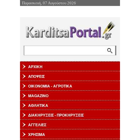
Παρασκευή, 07 Αυγούστου 2026
Επιστροφή στην Πλοήγηση
Αναζήτηση
Φόρμα αναζήτησης
ΑΡΧΙΚΗ
ΑΠΟΨΕΙΣ
ΟΙΚΟΝΟΜΙΑ - ΑΓΡΟΤΙΚΑ
MAGAZINO
ΑΘΛΗΤΙΚΑ
ΔΙΑΚΗΡΥΞΕΙΣ - ΠΡΟΚΗΡΥΞΕΙΣ
ΑΓΓΕΛΙΕΣ
ΧΡΗΣΙΜΑ