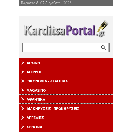
Παρασκευή, 07 Αυγούστου 2026
Επιστροφή στην Πλοήγηση
Αναζήτηση
Φόρμα αναζήτησης
ΑΡΧΙΚΗ
ΑΠΟΨΕΙΣ
ΟΙΚΟΝΟΜΙΑ - ΑΓΡΟΤΙΚΑ
MAGAZINO
ΑΘΛΗΤΙΚΑ
ΔΙΑΚΗΡΥΞΕΙΣ - ΠΡΟΚΗΡΥΞΕΙΣ
ΑΓΓΕΛΙΕΣ
ΧΡΗΣΙΜΑ