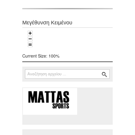
Μεγέθυνση Κειμένου
Current Size:
100%
Αναζήτηση
Φόρμα αναζήτησης