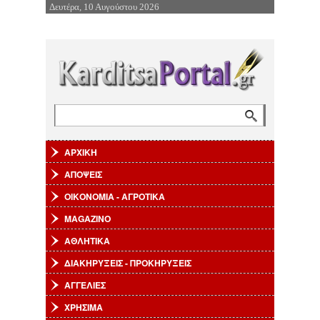
Δευτέρα, 10 Αυγούστου 2026
Επιστροφή στην Πλοήγηση
Αναζήτηση
Φόρμα αναζήτησης
ΑΡΧΙΚΗ
ΑΠΟΨΕΙΣ
ΟΙΚΟΝΟΜΙΑ - ΑΓΡΟΤΙΚΑ
MAGAZINO
ΑΘΛΗΤΙΚΑ
ΔΙΑΚΗΡΥΞΕΙΣ - ΠΡΟΚΗΡΥΞΕΙΣ
ΑΓΓΕΛΙΕΣ
ΧΡΗΣΙΜΑ