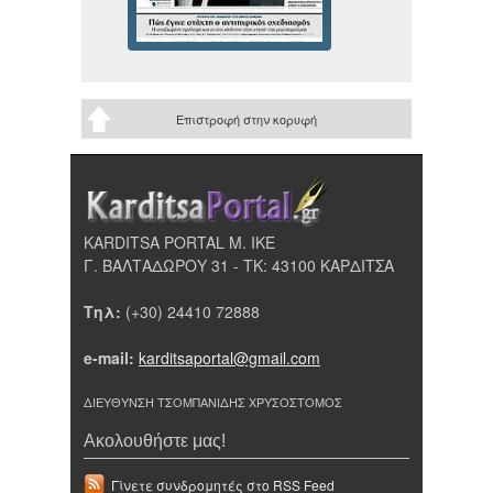
Επιστροφή στην κορυφή
KARDITSA PORTAL Μ. ΙΚΕ
Γ. ΒΑΛΤΑΔΩΡΟΥ 31 - ΤΚ: 43100 ΚΑΡΔΙΤΣΑ
Τηλ:
(+30) 24410 72888
e-mail:
karditsaportal@gmail.com
ΔΙΕΥΘΥΝΣΗ ΤΣΟΜΠΑΝΙΔΗΣ ΧΡΥΣΟΣΤΟΜΟΣ
Ακολουθήστε μας!
Γίνετε συνδρομητές στο RSS Feed