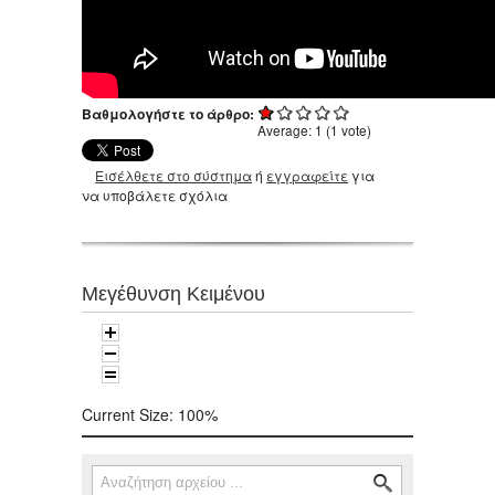
Βαθμολογήστε το άρθρο:
Average:
1
(
1
vote)
Εισέλθετε στο σύστημα
ή
εγγραφείτε
για
να υποβάλετε σχόλια
Μεγέθυνση Κειμένου
Current Size:
100%
Αναζήτηση
Φόρμα αναζήτησης