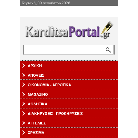
Κυριακή, 09 Αυγούστου 2026
Επιστροφή στην Πλοήγηση
Αναζήτηση
Φόρμα αναζήτησης
ΑΡΧΙΚΗ
ΑΠΟΨΕΙΣ
ΟΙΚΟΝΟΜΙΑ - ΑΓΡΟΤΙΚΑ
MAGAZINO
ΑΘΛΗΤΙΚΑ
ΔΙΑΚΗΡΥΞΕΙΣ - ΠΡΟΚΗΡΥΞΕΙΣ
ΑΓΓΕΛΙΕΣ
ΧΡΗΣΙΜΑ