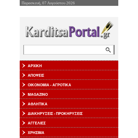
Παρασκευή, 07 Αυγούστου 2026
Επιστροφή στην Πλοήγηση
Αναζήτηση
Φόρμα αναζήτησης
ΑΡΧΙΚΗ
ΑΠΟΨΕΙΣ
ΟΙΚΟΝΟΜΙΑ - ΑΓΡΟΤΙΚΑ
MAGAZINO
ΑΘΛΗΤΙΚΑ
ΔΙΑΚΗΡΥΞΕΙΣ - ΠΡΟΚΗΡΥΞΕΙΣ
ΑΓΓΕΛΙΕΣ
ΧΡΗΣΙΜΑ