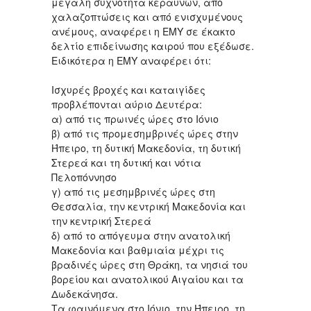
μεγάλη συχνότητα κεραυνών, από
χαλαζοπτώσεις και από ενισχυμένους
ανέμους, αναφέρει η ΕΜΥ σε έκακτο
δελτίο επιδείνωσης καιρού που εξέδωσε.
Ειδικότερα η ΕΜΥ αναφέρει ότι:
Ισχυρές βροχές και καταιγίδες
προβλέπονται αύριο Δευτέρα:
α) από τις πρωινές ώρες στο Ιόνιο
β) από τις προμεσημβρινές ώρες στην
Ήπειρο, τη δυτική Μακεδονία, τη δυτική
Στερεά και τη δυτική και νότια
Πελοπόννησο
γ) από τις μεσημβρινές ώρες στη
Θεσσαλία, την κεντρική Μακεδονία και
την κεντρική Στερεά
δ) από το απόγευμα στην ανατολική
Μακεδονία και βαθμιαία μέχρι τις
βραδινές ώρες στη Θράκη, τα νησιά του
βορείου και ανατολικού Αιγαίου και τα
Δωδεκάνησα.
Τα φαινόμενα στο Ιόνιο, την Ήπειρο, τη