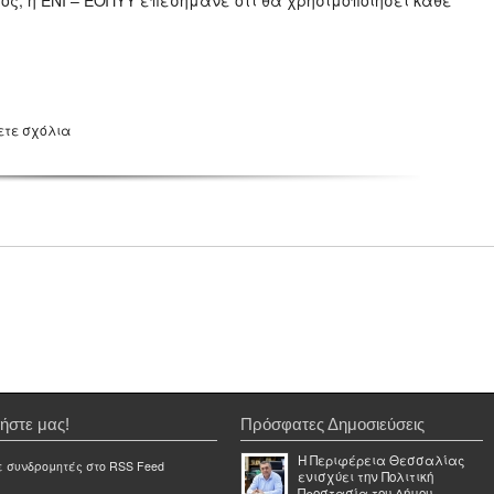
τος, η ΕΝΙ – ΕΟΠΥΥ επεσήμανε ότι θα χρησιμοποιήσει κάθε
ετε σχόλια
ήστε μας!
Πρόσφατες Δημοσιεύσεις
Η Περιφέρεια Θεσσαλίας
ε συνδρομητές στο RSS Feed
ενισχύει την Πολιτική
Προστασία του Δήμου