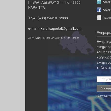
Γ. ΒΑΛΤΑΔΩΡΟΥ 31 - ΤΚ: 43100
Ακολου
ΚΑΡΔΙΤΣΑ
Ακολο
Τηλ:
(+30) 24410 72888
Παρακ
e-mail:
karditsaportal@gmail.com
Ενημερω
ΔΙΕΥΘΥΝΣΗ ΤΣΟΜΠΑΝΙΔΗΣ ΧΡΥΣΟΣΤΟΜΟΣ
Εγγραφε
ενημερω
του ηλε
ταχυδρο
ενημερω
τελευτα
Προηγούμεν