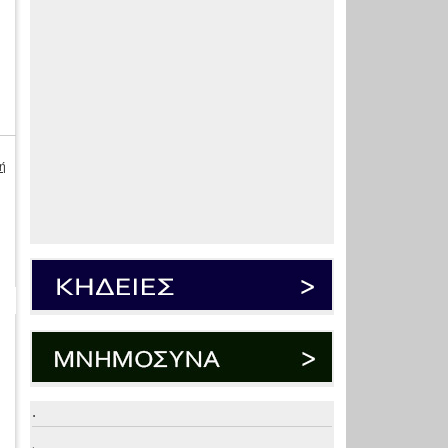
ή
.
.