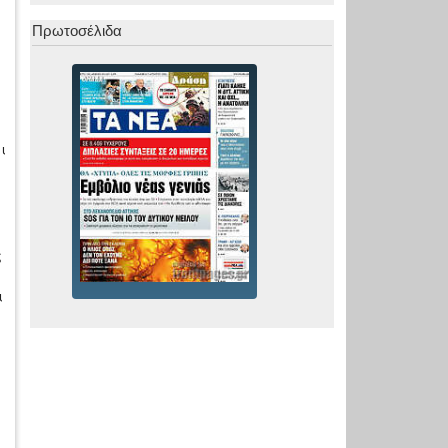
Πρωτοσέλιδα
ι
ς
ι