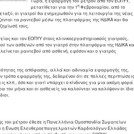
Τώρα, η εφαρμογή του μέτρου από τον ΕΟΠΥΥ,
η
μετατίθεται για την 1
Φεβρουαρίου, από το
εταξύ, οι γιατροί θα ενημερωθούν για τη λειτουργία της νέας
ονται τα ραντεβού μέσω της πλατφόρμας της ΗΔΙΚΑ και θα
ζημίωσή τους.
γείας και τον ΕΟΠΥΥ στους κλινικοεργαστηριακούς γιατρούς,
ύ των ασθενών από τον γιατρό στην πλατφόρμα της ΗΔΙΚΑ κα
λείνεται ραντεβού από ασθενή, εφόσον και ο γιατρός
ιμότητας της απόφασης, αλλά και αδυναμία εφαρμογής της,
ον τρόπο εφαρμογής της, δεδομένου ότι σε πολλές περιπτώσει
ς κλπ., όσο και γιατί υπάρχει ο κίνδυνος για μια ακόμη φορά
α του μήνα και οι ασθενείς να καλούνται να καλύψουν οι ίδιο
διοι.
ής του μέτρου έθεσε η Πανελλήνια Ομοσπονδία Σωματείων
και η Ένωση Ελευθεροεπαγγελματιών Καρδιολόγων Ελλάδος