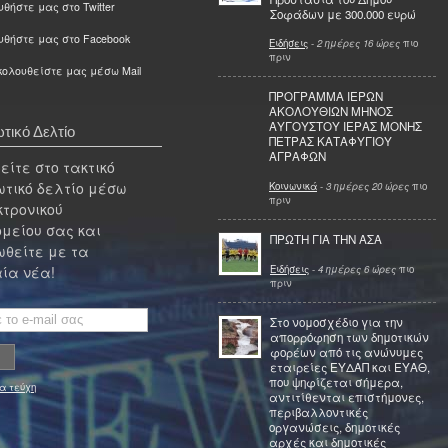
θήστε μας στο Twitter
Σοφάδων με 300.000 ευρώ
υθήστε μας στο Facebook
Ειδήσεις
-
2 ημέρες 16 ώρες
πιο
πριν
ολουθείστε μας μέσω Mail
ΠΡΟΓΡΑΜΜΑ ΙΕΡΩΝ
ΑΚΟΛΟΥΘΙΩΝ ΜΗΝΟΣ
ΑΥΓΟΥΣΤΟΥ ΙΕΡΑΣ ΜΟΝΗΣ
τικό Δελτίο
ΠΕΤΡΑΣ ΚΑΤΑΦΥΓΙΟΥ
ΑΓΡΑΦΩΝ
ίτε στο τακτικό
τικό δελτίο μέσω
Κοινωνικά
-
3 ημέρες 20 ώρες
πιο
πριν
κτρονικού
μείου σας και
ΠΡΩΤΗ ΓΙΑ ΤΗΝ ΑΣΑ
θείτε με τα
Ειδήσεις
-
4 ημέρες 6 ώρες
πιο
ία νέα!
πριν
Στο νομοσχέδιο για την
απορρόφηση των δημοτικών
φορέων από τις ανώνυμες
εταιρείες ΕΥΔΑΠ και ΕΥΑΘ,
που ψηφίζεται σήμερα,
α τεύχη
αντιτίθενται επιστήμονες,
περιβαλλοντικές
οργανώσεις, δημοτικές
αρχές και δημοτικές