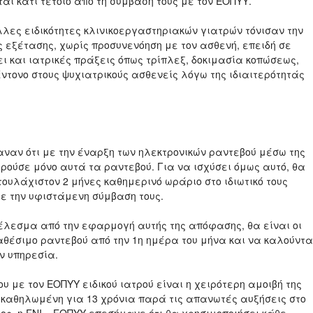
ται κάτι τέτοιο από τη σύμβασή τους με τον ΕΟΠΥΥ.
λλες ειδικότητες κλινικοεργαστηριακών γιατρών τόνισαν την
 εξέτασης, χωρίς προσυνενόηση με τον ασθενή, επειδή σε
ι και ιατρικές πράξεις όπως τρίπλεξ, δοκιμασία κοπώσεως,
έντονο στους ψυχιατρικούς ασθενείς λόγω της ιδιαιτερότητάς
μαναν ότι με την έναρξη των ηλεκτρονικών ραντεβού μέσω της
ούσε μόνο αυτά τα ραντεβού. Για να ισχύσει όμως αυτό, θα
τουλάχιστον 2 μήνες καθημερινό ωράριο στο ιδιωτικό τους
με την υφιστάμενη σύμβαση τους.
έλεσμα από την εφαρμογή αυτής της απόφασης, θα είναι οι
θέσιμο ραντεβού από την 1η ημέρα του μήνα και να καλούντα
ν υπηρεσία.
υ με τον ΕΟΠΥΥ ειδικού ιατρού είναι η χειρότερη αμοιβή της
 καθηλωμένη για 13 χρόνια παρά τις απανωτές αυξήσεις στο