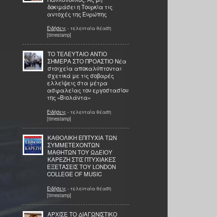
δοκιμάσει η Τουρκία τις
αντοχές της Ευρώπης
Ειδήσεις
- τελευταία θέαση
[timestamp]
ΤΟ ΤΕΛΕΥΤΑΙΟ ΑΝΤΙΟ
ΣΗΜΕΡΑ ΣΤΟ ΠΡΟΑΣΤΙΟ Νέα
στοιχεία αποκαλύπτονται
σχετικά με τις σοβαρές
ελλείψεις στα μέτρα
ασφαλείας του εργοστασίου
της «Βιολάντα»
Ειδήσεις
- τελευταία θέαση
[timestamp]
ΚΑΘΟΛΙΚΗ ΕΠΙΤΥΧΙΑ ΤΩΝ
ΣΥΜΜΕΤΕΧΟΝΤΩΝ
ΜΑΘΗΤΩΝ ΤΟΥ ΩΔΕΙΟΥ
ΚΑΡΕΖΗ ΣΤΙΣ ΠΤΥΧΙΑΚΕΣ
ΕΞΕΤΑΣΕΙΣ ΤΟΥ LONDON
COLLEGE OF MUSIC
Ειδήσεις
- τελευταία θέαση
[timestamp]
ΑΡΧΙΣΕ ΤΟ ΔΙΑΓΩΝΙΣΤΙΚΟ