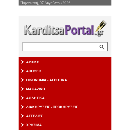
Παρασκευή, 07 Αυγούστου 2026
Επιστροφή στην Πλοήγηση
Αναζήτηση
Φόρμα αναζήτησης
ΑΡΧΙΚΗ
ΑΠΟΨΕΙΣ
ΟΙΚΟΝΟΜΙΑ - ΑΓΡΟΤΙΚΑ
MAGAZINO
ΑΘΛΗΤΙΚΑ
ΔΙΑΚΗΡΥΞΕΙΣ - ΠΡΟΚΗΡΥΞΕΙΣ
ΑΓΓΕΛΙΕΣ
ΧΡΗΣΙΜΑ