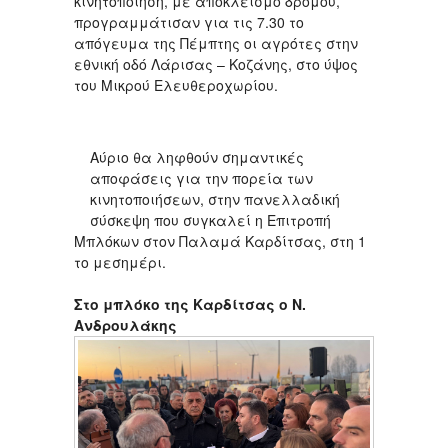
κινητοποίηση, με αποκλεισμό δρόμου,
προγραμμάτισαν για τις 7.30 το
απόγευμα της Πέμπτης οι αγρότες στην
εθνική οδό Λάρισας – Κοζάνης, στο ύψος
του Μικρού Ελευθεροχωρίου.
Αύριο θα ληφθούν σημαντικές
αποφάσεις για την πορεία των
Unmute
κινητοποιήσεων, στην πανελλαδική
σύσκεψη που συγκαλεί η Επιτροπή
Remaining
Time -0:00
Μπλόκων στον Παλαμά Καρδίτσας, στη 1
Fullscreen
το μεσημέρι.
Στο μπλόκο της Καρδίτσας ο Ν.
Ανδρουλάκης