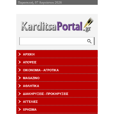
Παρασκευή, 07 Αυγούστου 2026
Επιστροφή στην Πλοήγηση
Αναζήτηση
Φόρμα αναζήτησης
ΑΡΧΙΚΗ
ΑΠΟΨΕΙΣ
ΟΙΚΟΝΟΜΙΑ - ΑΓΡΟΤΙΚΑ
MAGAZINO
ΑΘΛΗΤΙΚΑ
ΔΙΑΚΗΡΥΞΕΙΣ - ΠΡΟΚΗΡΥΞΕΙΣ
ΑΓΓΕΛΙΕΣ
ΧΡΗΣΙΜΑ