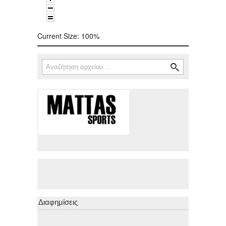
Current Size:
100%
Αναζήτηση
Φόρμα αναζήτησης
Διαφημίσεις