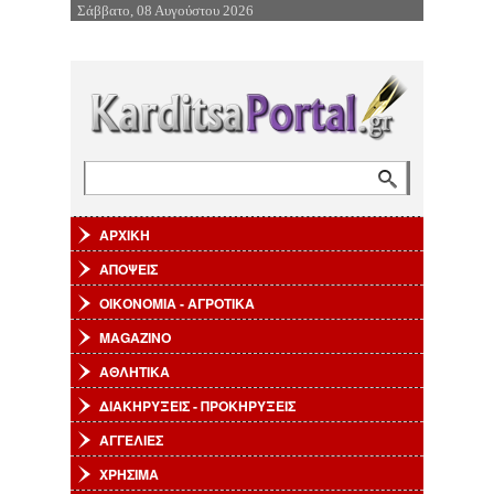
Σάββατο, 08 Αυγούστου 2026
Επιστροφή στην Πλοήγηση
Αναζήτηση
Φόρμα αναζήτησης
ΑΡΧΙΚΗ
ΑΠΟΨΕΙΣ
ΟΙΚΟΝΟΜΙΑ - ΑΓΡΟΤΙΚΑ
MAGAZINO
ΑΘΛΗΤΙΚΑ
ΔΙΑΚΗΡΥΞΕΙΣ - ΠΡΟΚΗΡΥΞΕΙΣ
ΑΓΓΕΛΙΕΣ
ΧΡΗΣΙΜΑ