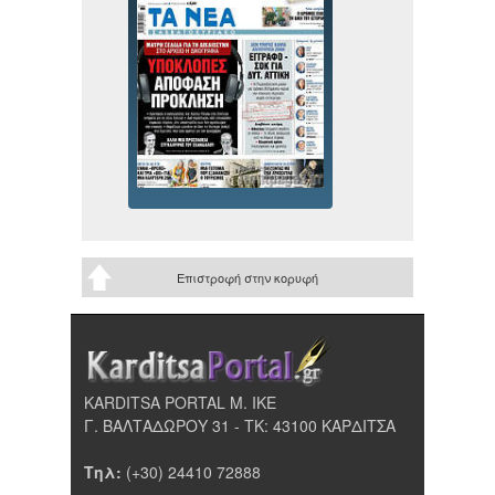
Επιστροφή στην κορυφή
KARDITSA PORTAL Μ. ΙΚΕ
Γ. ΒΑΛΤΑΔΩΡΟΥ 31 - ΤΚ: 43100 ΚΑΡΔΙΤΣΑ
Τηλ:
(+30) 24410 72888