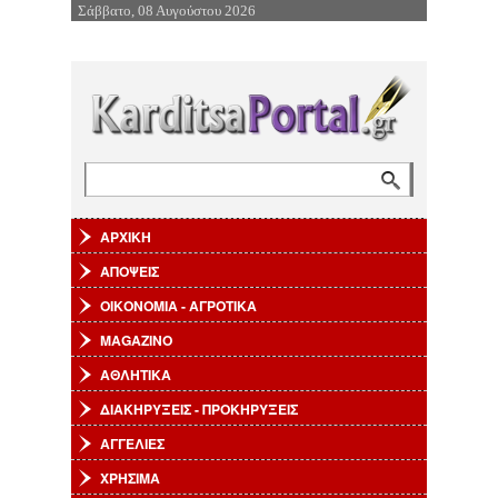
Σάββατο, 08 Αυγούστου 2026
Επιστροφή στην Πλοήγηση
Αναζήτηση
Φόρμα αναζήτησης
ΑΡΧΙΚΗ
ΑΠΟΨΕΙΣ
ΟΙΚΟΝΟΜΙΑ - ΑΓΡΟΤΙΚΑ
MAGAZINO
ΑΘΛΗΤΙΚΑ
ΔΙΑΚΗΡΥΞΕΙΣ - ΠΡΟΚΗΡΥΞΕΙΣ
ΑΓΓΕΛΙΕΣ
ΧΡΗΣΙΜΑ