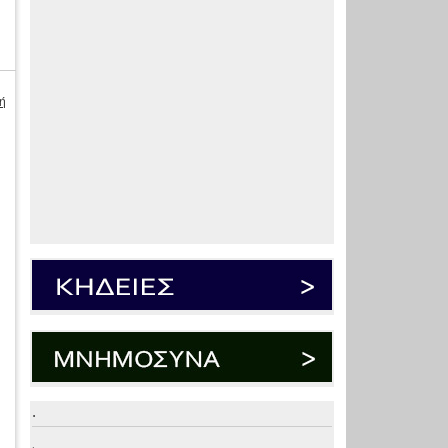
ή
.
.