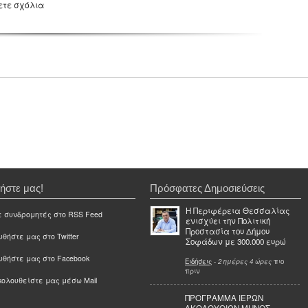
ετε σχόλια
ήστε μας!
Πρόσφατες Δημοσιεύσεις
Η Περιφέρεια Θεσσαλίας
ε συνδρομητές στο RSS Feed
ενισχύει την Πολιτική
Προστασία του Δήμου
θήστε μας στο Twitter
Σοφάδων με 300.000 ευρώ
υθήστε μας στο Facebook
Ειδήσεις
-
2 ημέρες 4 ώρες
πιο
πριν
ολουθείστε μας μέσω Mail
ΠΡΟΓΡΑΜΜΑ ΙΕΡΩΝ