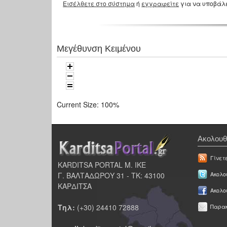
Εισέλθετε στο σύστημα
ή
εγγραφείτε
για να υποβάλ
Μεγέθυνση Κειμένου
Current Size:
100%
Ακολουθ
Γίνετ
KARDITSA PORTAL Μ. ΙΚΕ
Γ. ΒΑΛΤΑΔΩΡΟΥ 31 - ΤΚ: 43100
Ακολου
ΚΑΡΔΙΤΣΑ
Ακολο
Τηλ:
(+30) 24410 72888
Παρακ