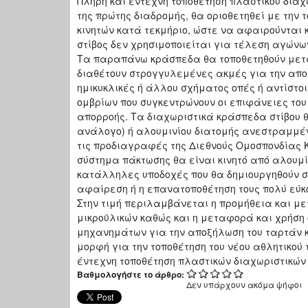
Πλήρη και έντεχνη τοποθέτηση πλαστικού διαχω
της πρώτης διαδρομής, θα οριοθετηθεί με την
κινητών κατά τεκμήριο, ώστε να αφαιρούνται 
στίβος δεν χρησιμοποιείται για τέλεση αγώνω
Τα παραπάνω κράσπεδα θα τοποθετηθούν μετ
διαθέτουν στρογγυλεμένες ακμές για την απο
ημικυκλικές ή άλλου σχήματος οπές ή αντίστοι
ομβρίων που συγκεντρώνουν οι επιφάνειες του
απορροής. Τα διαχωριστικά κράσπεδα στίβου θ
ανάλογο) ή αλουμινίου διατομής ανεστραμμέ
τις προδιαγραφές της Διεθνούς Ομοσπονδίας Κ
σύστημα πάκτωσης θα είναι κινητό από αλουμ
κατάλληλες υποδοχές που θα δημιουργηθούν στ
αφαίρεση ή η επανατοποθέτηση τους πολύ εύκο
Στην τιμή περιλαμβάνεται η προμήθεια και μ
μικροϋλικών καθώς και η μεταφορά και χρήση
μηχανημάτων για την αποξήλωση του ταρτάν 
μορφή για την τοποθέτηση του νέου αθλητικού τ
έντεχνη τοποθέτηση πλαστικών διαχωριστικών
Βαθμολογήστε το άρθρο:
Δεν υπάρχουν ακόμα ψήφοι