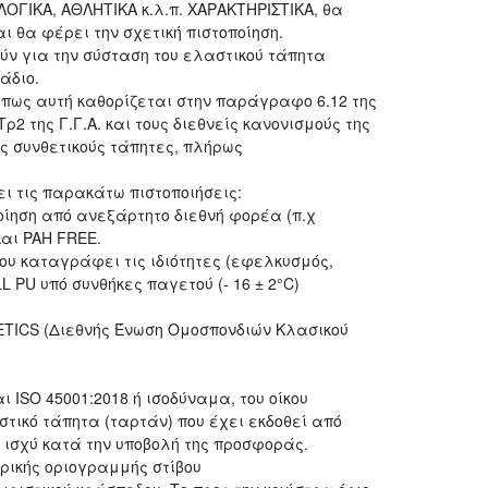
ΛΟΓΙΚΑ, ΑΘΛΗΤΙΚΑ κ.λ.π. ΧΑΡΑΚΤΗΡΙΣΤΙΚΑ, θα
και θα φέρει την σχετική πιστοποίηση.
ούν για την σύσταση του ελαστικού τάπητα
άδιο.
πως αυτή καθορίζεται στην παράγραφο 6.12 της
2 της Γ.Γ.Α. και τους διεθνείς κανονισμούς της
υς συνθετικούς τάπητες, πλήρως
ι τις παρακάτω πιστοποιήσεις:
οίηση από ανεξάρτητο διεθνή φορέα (π.χ
και PAH FREE.
ου καταγράφει τις ιδιότητες (εφελκυσμός,
 PU υπό συνθήκες παγετού (- 16 ± 2°C)
ETICS (Διεθνής Ένωση Ομοσπονδιών Κλασικού
αι ISO 45001:2018 ή ισοδύναμα, του οίκου
τικό τάπητα (ταρτάν) που έχει εκδοθεί από
ε ισχύ κατά την υποβολή της προσφοράς.
ρικής οριογραμμής στίβου