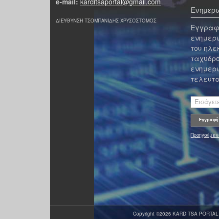
e-mail:
karditsaportal@gmail.com
Ενημερω
ΔΙΕΥΘΥΝΣΗ ΤΣΟΜΠΑΝΙΔΗΣ ΧΡΥΣΟΣΤΟΜΟΣ
Εγγραφε
ενημερω
του ηλε
ταχυδρο
ενημερω
τελευτα
Προηγούμεν
Copyright ©2026 KARDITSA PORTAL