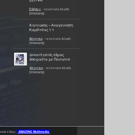
ΣΙΟΥΦΑ
Ειδήσεις
- τελευταία θέαση
[timestamp]
Αιγινιακός – Αναγέννηση
Καρδίτσας 1-1
Αθλητικά
- τελευταία θέαση
[timestamp]
Δυνατή εκτός έδρας
δοκιμασία με Πανιώνιο
Αθλητικά
- τελευταία θέαση
[timestamp]
τοσελίδας:
AMAZING
Multimedia