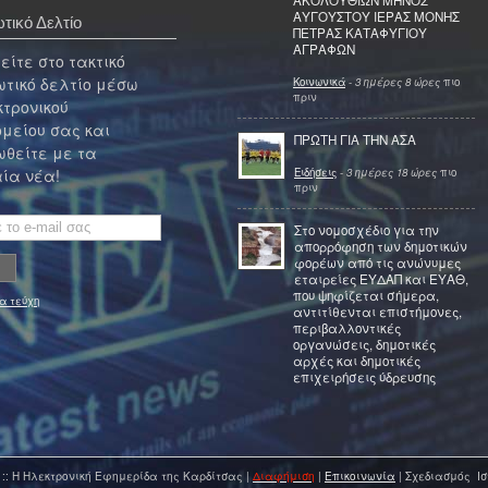
ΑΚΟΛΟΥΘΙΩΝ ΜΗΝΟΣ
ΑΥΓΟΥΣΤΟΥ ΙΕΡΑΣ ΜΟΝΗΣ
τικό Δελτίο
ΠΕΤΡΑΣ ΚΑΤΑΦΥΓΙΟΥ
ΑΓΡΑΦΩΝ
ίτε στο τακτικό
τικό δελτίο μέσω
Κοινωνικά
-
3 ημέρες 8 ώρες
πιο
πριν
κτρονικού
μείου σας και
ΠΡΩΤΗ ΓΙΑ ΤΗΝ ΑΣΑ
θείτε με τα
Ειδήσεις
-
3 ημέρες 18 ώρες
πιο
ία νέα!
πριν
Στο νομοσχέδιο για την
απορρόφηση των δημοτικών
φορέων από τις ανώνυμες
εταιρείες ΕΥΔΑΠ και ΕΥΑΘ,
που ψηφίζεται σήμερα,
α τεύχη
αντιτίθενται επιστήμονες,
περιβαλλοντικές
οργανώσεις, δημοτικές
αρχές και δημοτικές
επιχειρήσεις ύδρευσης
 :: Η Ηλεκτρονική Εφημερίδα της Καρδίτσας |
Διαφήμιση
|
Επικοινωνία
| Σχεδιασμός Ισ