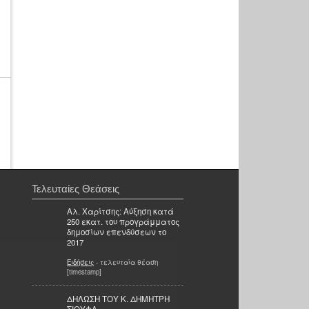
Τελευταίες Θεάσεις
Αλ. Χαρίτσης: Αύξηση κατά
250 εκατ. του προγράμματος
δημοσίων επενδύσεων το
2017
Ειδήσεις
- τελευταία θέαση
[timestamp]
ΔΗΛΩΣΗ ΤΟΥ Κ. ΔΗΜΗΤΡΗ