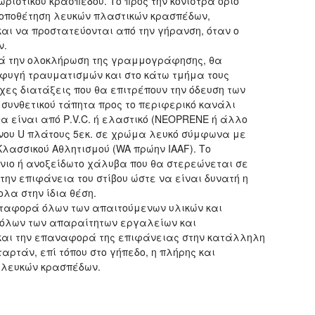
ριστικού κράσπεδου. Το προς την κονίστρα όριο
 τοποθέτηση λευκών πλαστικών κρασπέδων,
και να προστατεύονται από την γήρανση, όταν ο
ν.
ά την ολοκλήρωση της γραμμογράφησης, θα
φυγή τραυματισμών και στο κάτω τμήμα τους
χες διατάξεις που θα επιτρέπουν την όδευση των
 συνθετικού τάπητα προς το περιφερικό κανάλι
α είναι από Ρ.V.C. ή ελαστικό (ΝΕΟΡRΕΝΕ ή άλλο
νου U πλάτους 5εκ. σε χρώμα λευκό σύμφωνα με
λασσικού Αθλητισμού (WA πρώην ΙΑΑF). Το
ίνιο ή ανοξείδωτο χάλυβα που θα στερεώνεται σε
ην επιφάνεια του στίβου ώστε να είναι δυνατή η
λα στην ίδια θέση.
εταφορά όλων των απαιτούμενων υλικών και
 όλων των απαραίτητων εργαλείων και
και την επαναφορά της επιφάνειας στην κατάλληλη
αρτάν, επί τόπου στο γήπεδο, η πλήρης και
 λευκών κρασπέδων.