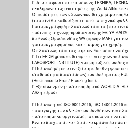
 σε ότι αφορά τα επί μέρους ΤΕΧΝΙΚΑ, ΤΕΧΝΟ
εκπληρώνει τις απαιτήσεις της World Athletics 
Οι ποσότητες των υλικών που θα χρησιμοποιηθ
(ταρτάν) θα καθορίζονται από το τεχνικό φυλλ
Γραμμογράφηση ελαστικού τάπητα (ταρτάν) ό
πρότυπης τεχνικής προδιαγραφής ΕΞ-ΥΛ-ΔΑΠ2/Τρ
διεθνούς Ομοσπονδίας WA (πρώην IAAF) για το
γραμμογραφημένος και έτοιμος για χρήση.
O ελαστικός τάπητας ταρτάν θα πρέπει να έχε
 Τα EPDM granules θα πρέπει να έχουν πιστοπ
LABOSPORT INSTITUTE) για μη-τοξικές ουσίες 
 Πιστοποίηση από ανεξάρτητο διεθνή φορέα π
σταθερότητα διαστάσεων) του συστήματος FULL
(Resistance to Frost/ Freezing test).
 Εξειδικευμένη πιστοποίηση από WORLD ATHL
Αθλητισμού)
 Πιστοποιητικό ISO 9001:2015, ISO 14001:2015 κ
παραγωγής των υλικών που συνθέτουν τον ελασ
πιστοποιημένο οργανισμό, το οποίο να είναι σ
Κινητό διαχωριστικό πλαστικό κράσπεδο εσωτε