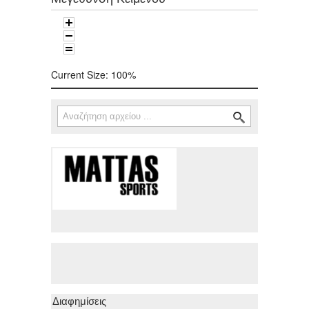
Current Size:
100%
Αναζήτηση
Φόρμα αναζήτησης
Διαφημίσεις