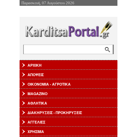
Παρασκευή, 07 Αυγούστου 2026
Επιστροφή στην Πλοήγηση
Αναζήτηση
Φόρμα αναζήτησης
ΑΡΧΙΚΗ
ΑΠΟΨΕΙΣ
ΟΙΚΟΝΟΜΙΑ - ΑΓΡΟΤΙΚΑ
MAGAZINO
ΑΘΛΗΤΙΚΑ
ΔΙΑΚΗΡΥΞΕΙΣ - ΠΡΟΚΗΡΥΞΕΙΣ
ΑΓΓΕΛΙΕΣ
ΧΡΗΣΙΜΑ