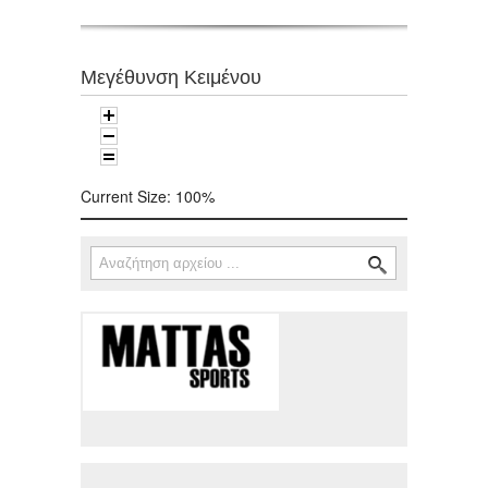
Μεγέθυνση Κειμένου
Current Size:
100%
Αναζήτηση
Φόρμα αναζήτησης