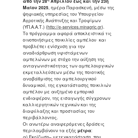
από την 28
Απριλίου
έως και την 23η
Μαίου 2025
, ημέρα Παρασκευή, μέσω της
ψηφιακής υπηρεσίας του Υπουργείου
Αγροτικής Ανάπτυξης και Τροφίμων
(ΥΠ.Α.Α.Τ.) (
http://e-services.minagric.gr
).
Το πρόγραμμα αφορά αποκλειστικά τις
οινοποιήσιμες ποικιλίες αμπέλου και
προβλέπει ενίσχυση για την
αναδιάρθρωση υφιστάμενων
αμπελώνων με στόχο την αύξηση της
ανταγωνιστικότητας των αμπελουργικών
εκμεταλλεύσεων μέσω της ποιοτικής
αναβάθμισης του αμπελουργικού
δυναμικού, της εγκατάστασης ποικιλιών
αμπέλου με αυξημένο εμπορικό
ενδιαφέρον, της εισαγωγής σύγχρονων
καλλιεργητικών τεχνικών και της
διαφύλαξης και προστασίας του
περιβάλλοντος.
Οι ανωτέρω αναφερόμενες δράσεις
περιλαμβάνουν τα εξής
μέτρα
:
α)
Εκρίζωση– μετεγκατάσταση
, που