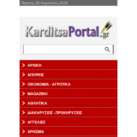
Πέμπτη, 06 Αυγούστου 2026
Επιστροφή στην Πλοήγηση
Αναζήτηση
Φόρμα αναζήτησης
ΑΡΧΙΚΗ
ΑΠΟΨΕΙΣ
ΟΙΚΟΝΟΜΙΑ - ΑΓΡΟΤΙΚΑ
MAGAZINO
ΑΘΛΗΤΙΚΑ
ΔΙΑΚΗΡΥΞΕΙΣ - ΠΡΟΚΗΡΥΞΕΙΣ
ΑΓΓΕΛΙΕΣ
ΧΡΗΣΙΜΑ