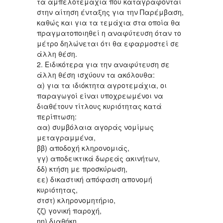
τα αμπελοτεμάχια που καταγράφονται
στην αίτηση ένταξης για την Παρέμβαση,
καθώς και για τα τεμάχια στα οποία θα
πραγματοποιηθεί η αναφύτευση όταν το
μέτρο δηλώνεται ότι θα εφαρμοστεί σε
άλλη θέση.
2. Ειδικότερα για την αναφύτευση σε
άλλη θέση ισχύουν τα ακόλουθα:
α) για τα ιδιόκτητα αγροτεμάχια, οι
παραγωγοί είναι υποχρεωμένοι να
διαθέτουν τίτλους κυριότητας κατά
περίπτωση:
αα) συμβόλαια αγοράς νομίμως
μεταγραμμένα,
ββ) αποδοχή κληρονομιάς,
γγ) αποδεικτικά δωρεάς ακινήτων,
δδ) κτήση με προσκύρωση,
εε) δικαστική απόφαση απονομή
κυριότητας,
στστ) κληρονομητήριο,
ζζ) γονική παροχή,
ηη) διαθήκη,