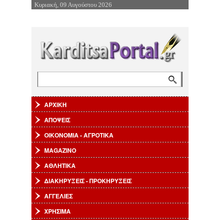
Κυριακή, 09 Αυγούστου 2026
Επιστροφή στην Πλοήγηση
Αναζήτηση
Φόρμα αναζήτησης
ΑΡΧΙΚΗ
ΑΠΟΨΕΙΣ
ΟΙΚΟΝΟΜΙΑ - ΑΓΡΟΤΙΚΑ
MAGAZINO
ΑΘΛΗΤΙΚΑ
ΔΙΑΚΗΡΥΞΕΙΣ - ΠΡΟΚΗΡΥΞΕΙΣ
ΑΓΓΕΛΙΕΣ
ΧΡΗΣΙΜΑ