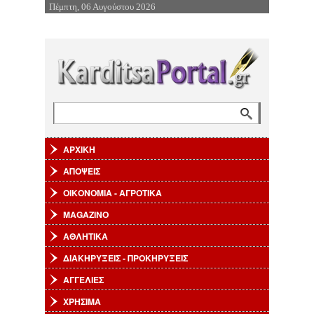
Πέμπτη, 06 Αυγούστου 2026
Επιστροφή στην Πλοήγηση
Αναζήτηση
Φόρμα αναζήτησης
ΑΡΧΙΚΗ
ΑΠΟΨΕΙΣ
ΟΙΚΟΝΟΜΙΑ - ΑΓΡΟΤΙΚΑ
MAGAZINO
ΑΘΛΗΤΙΚΑ
ΔΙΑΚΗΡΥΞΕΙΣ - ΠΡΟΚΗΡΥΞΕΙΣ
ΑΓΓΕΛΙΕΣ
ΧΡΗΣΙΜΑ