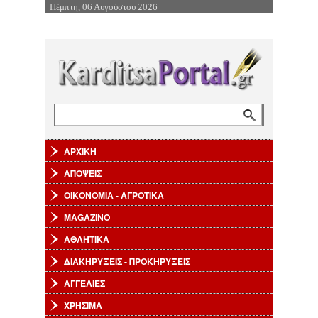
Πέμπτη, 06 Αυγούστου 2026
Επιστροφή στην Πλοήγηση
Αναζήτηση
Φόρμα αναζήτησης
ΑΡΧΙΚΗ
ΑΠΟΨΕΙΣ
ΟΙΚΟΝΟΜΙΑ - ΑΓΡΟΤΙΚΑ
MAGAZINO
ΑΘΛΗΤΙΚΑ
ΔΙΑΚΗΡΥΞΕΙΣ - ΠΡΟΚΗΡΥΞΕΙΣ
ΑΓΓΕΛΙΕΣ
ΧΡΗΣΙΜΑ