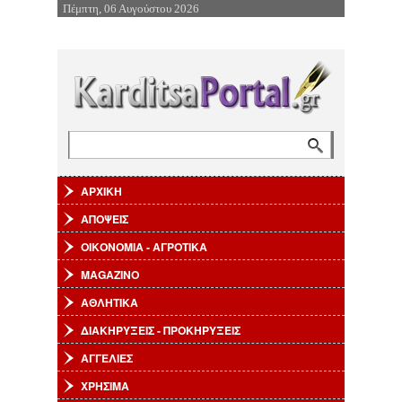
Πέμπτη, 06 Αυγούστου 2026
Επιστροφή στην Πλοήγηση
Αναζήτηση
Φόρμα αναζήτησης
ΑΡΧΙΚΗ
ΑΠΟΨΕΙΣ
ΟΙΚΟΝΟΜΙΑ - ΑΓΡΟΤΙΚΑ
MAGAZINO
ΑΘΛΗΤΙΚΑ
ΔΙΑΚΗΡΥΞΕΙΣ - ΠΡΟΚΗΡΥΞΕΙΣ
ΑΓΓΕΛΙΕΣ
ΧΡΗΣΙΜΑ