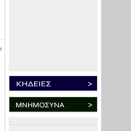
ή
ν
,
.
.