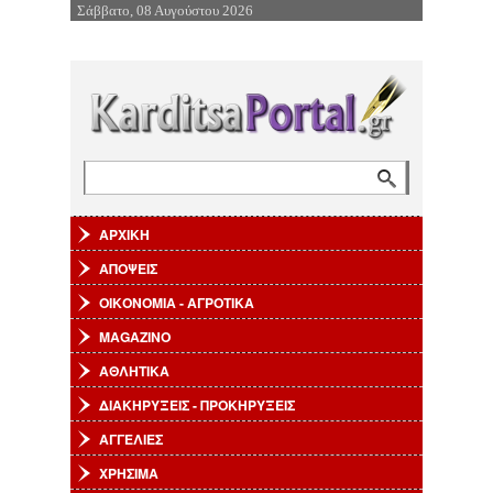
Σάββατο, 08 Αυγούστου 2026
Επιστροφή στην Πλοήγηση
Αναζήτηση
Φόρμα αναζήτησης
ΑΡΧΙΚΗ
ΑΠΟΨΕΙΣ
ΟΙΚΟΝΟΜΙΑ - ΑΓΡΟΤΙΚΑ
MAGAZINO
ΑΘΛΗΤΙΚΑ
ΔΙΑΚΗΡΥΞΕΙΣ - ΠΡΟΚΗΡΥΞΕΙΣ
ΑΓΓΕΛΙΕΣ
ΧΡΗΣΙΜΑ