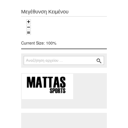
Μεγέθυνση Κειμένου
Current Size:
100%
Αναζήτηση
Φόρμα αναζήτησης