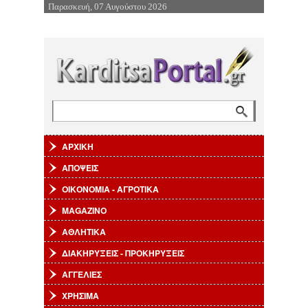
Παρασκευή, 07 Αυγούστου 2026
Επιστροφή στην Πλοήγηση
Αναζήτηση
Φόρμα αναζήτησης
ΑΡΧΙΚΗ
ΑΠΟΨΕΙΣ
ΟΙΚΟΝΟΜΙΑ - ΑΓΡΟΤΙΚΑ
MAGAZINO
ΑΘΛΗΤΙΚΑ
ΔΙΑΚΗΡΥΞΕΙΣ - ΠΡΟΚΗΡΥΞΕΙΣ
ΑΓΓΕΛΙΕΣ
ΧΡΗΣΙΜΑ