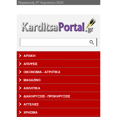
Παρασκευή, 07 Αυγούστου 2026
Επιστροφή στην Πλοήγηση
Αναζήτηση
Φόρμα αναζήτησης
ΑΡΧΙΚΗ
ΑΠΟΨΕΙΣ
ΟΙΚΟΝΟΜΙΑ - ΑΓΡΟΤΙΚΑ
MAGAZINO
ΑΘΛΗΤΙΚΑ
ΔΙΑΚΗΡΥΞΕΙΣ - ΠΡΟΚΗΡΥΞΕΙΣ
ΑΓΓΕΛΙΕΣ
ΧΡΗΣΙΜΑ