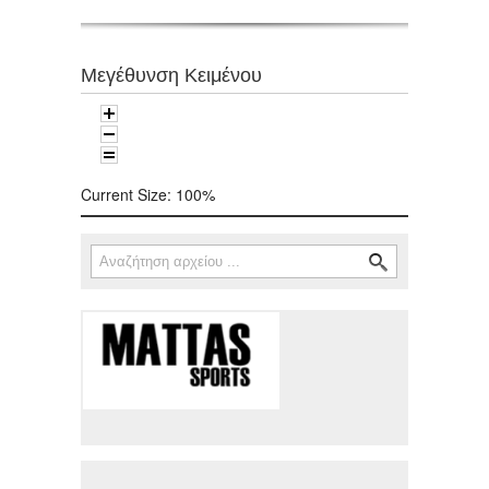
Μεγέθυνση Κειμένου
Current Size:
100%
Αναζήτηση
Φόρμα αναζήτησης