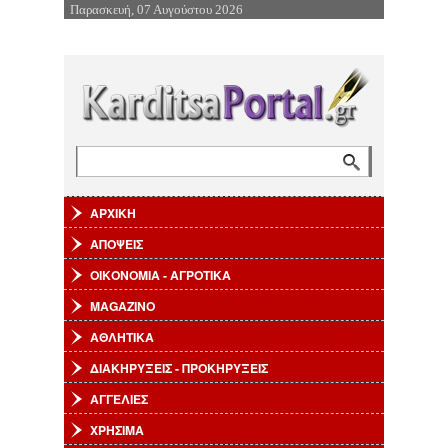
Παρασκευή, 07 Αυγούστου 2026
Επιστροφή στην Πλοήγηση
Αναζήτηση
Φόρμα αναζήτησης
ΑΡΧΙΚΗ
ΑΠΟΨΕΙΣ
ΟΙΚΟΝΟΜΙΑ - ΑΓΡΟΤΙΚΑ
MAGAZINO
ΑΘΛΗΤΙΚΑ
ΔΙΑΚΗΡΥΞΕΙΣ - ΠΡΟΚΗΡΥΞΕΙΣ
ΑΓΓΕΛΙΕΣ
ΧΡΗΣΙΜΑ