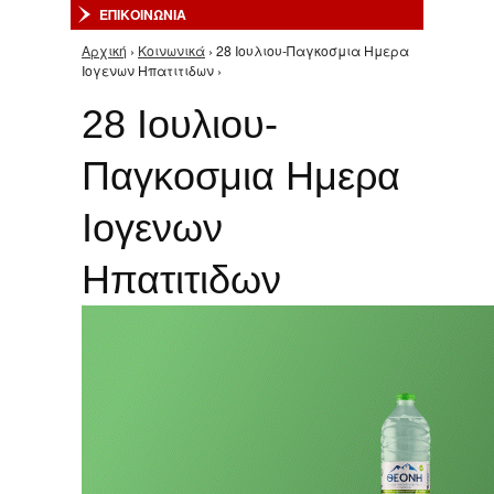
ΕΠΙΚΟΙΝΩΝΙΑ
Αρχική
›
Κοινωνικά
› 28 Ιουλιου-Παγκοσμια Ημερα
Είστε εδώ
Ιογενων Ηπατιτιδων ›
28 Ιουλιου-
Παγκοσμια Ημερα
Ιογενων
Ηπατιτιδων