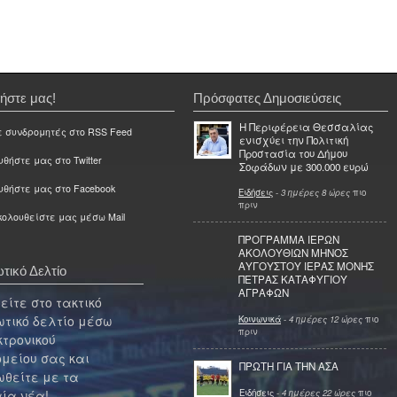
ήστε μας!
Πρόσφατες Δημοσιεύσεις
Η Περιφέρεια Θεσσαλίας
ε συνδρομητές στο RSS Feed
ενισχύει την Πολιτική
Προστασία του Δήμου
θήστε μας στο Twitter
Σοφάδων με 300.000 ευρώ
υθήστε μας στο Facebook
Ειδήσεις
-
3 ημέρες 8 ώρες
πιο
πριν
ολουθείστε μας μέσω Mail
ΠΡΟΓΡΑΜΜΑ ΙΕΡΩΝ
ΑΚΟΛΟΥΘΙΩΝ ΜΗΝΟΣ
ΑΥΓΟΥΣΤΟΥ ΙΕΡΑΣ ΜΟΝΗΣ
τικό Δελτίο
ΠΕΤΡΑΣ ΚΑΤΑΦΥΓΙΟΥ
ΑΓΡΑΦΩΝ
ίτε στο τακτικό
τικό δελτίο μέσω
Κοινωνικά
-
4 ημέρες 12 ώρες
πιο
πριν
κτρονικού
μείου σας και
ΠΡΩΤΗ ΓΙΑ ΤΗΝ ΑΣΑ
θείτε με τα
Ειδήσεις
-
4 ημέρες 22 ώρες
πιο
ία νέα!