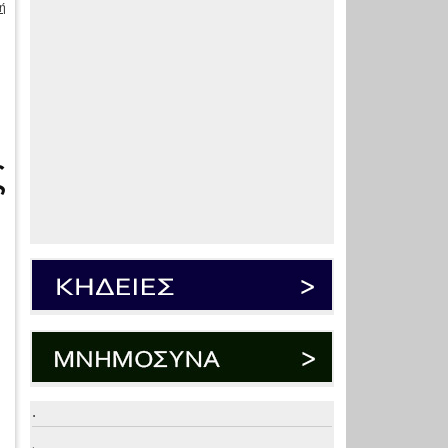
ή
ς
.
.