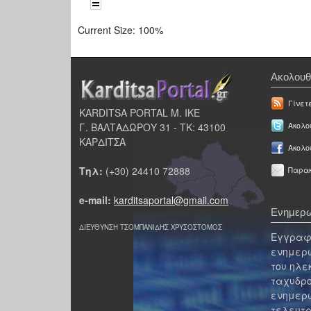
Current Size:
100%
Ακολουθ
Γίνετ
KARDITSA PORTAL Μ. ΙΚΕ
Γ. ΒΑΛΤΑΔΩΡΟΥ 31 - ΤΚ: 43100
Ακολου
ΚΑΡΔΙΤΣΑ
Ακολο
Τηλ:
(+30) 24410 72888
Παρακ
e-mail:
karditsaportal@gmail.com
Ενημερω
ΔΙΕΥΘΥΝΣΗ ΤΣΟΜΠΑΝΙΔΗΣ ΧΡΥΣΟΣΤΟΜΟΣ
Εγγραφε
ενημερω
του ηλε
ταχυδρο
ενημερω
τελευτα