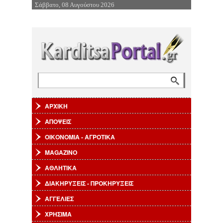
Σάββατο, 08 Αυγούστου 2026
Επιστροφή στην Πλοήγηση
Αναζήτηση
Φόρμα αναζήτησης
ΑΡΧΙΚΗ
ΑΠΟΨΕΙΣ
ΟΙΚΟΝΟΜΙΑ - ΑΓΡΟΤΙΚΑ
MAGAZINO
ΑΘΛΗΤΙΚΑ
ΔΙΑΚΗΡΥΞΕΙΣ - ΠΡΟΚΗΡΥΞΕΙΣ
ΑΓΓΕΛΙΕΣ
ΧΡΗΣΙΜΑ