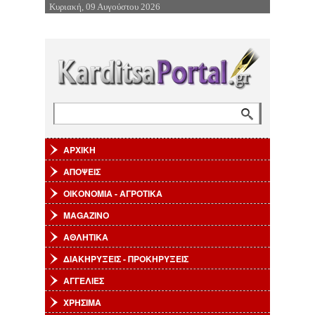
Κυριακή, 09 Αυγούστου 2026
Επιστροφή στην Πλοήγηση
Αναζήτηση
Φόρμα αναζήτησης
ΑΡΧΙΚΗ
ΑΠΟΨΕΙΣ
ΟΙΚΟΝΟΜΙΑ - ΑΓΡΟΤΙΚΑ
MAGAZINO
ΑΘΛΗΤΙΚΑ
ΔΙΑΚΗΡΥΞΕΙΣ - ΠΡΟΚΗΡΥΞΕΙΣ
ΑΓΓΕΛΙΕΣ
ΧΡΗΣΙΜΑ