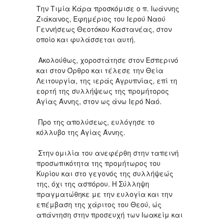
Την Τιμία Κάρα προσκόμισε ο π. Ιωάννης
Ζιάκανος, Εφημέριος του Ιερού Ναού
Γεννήσεως Θεοτόκου Καστανέας, στον
οποίο και φυλάσσεται αυτή.
Ακολούθως, χοροστάτησε στον Εσπερινό
και στον Όρθρο και τέλεσε την Θεία
Λειτουργία, της ιεράς Αγρυπνίας, επί τη
εορτή της συλλήψεως της προμήτορος
Αγίας Άννης, στον ως άνω Ιερό Ναό.
Προ της απολύσεως, ευλόγησε το
κόλλυβο της Αγίας Άννης.
Στην ομιλία του ανεφέρθη στην ταπεινή
προσωπικότητα της προμήτωρος του
Κυρίου και στο γεγονός της συλλήψεώς
της, όχι της ασπόρου. Η Σύλληψη
πραγματώθηκε με την ευλογία και την
επέμβαση της χάριτος του Θεού, ώς
απάντηση στην προσευχή των Ιωακείμ και