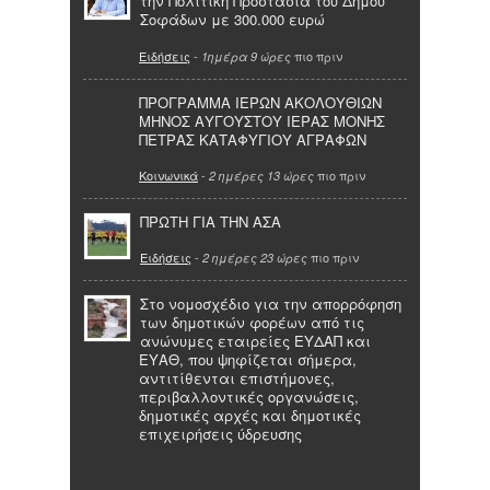
την Πολιτική Προστασία του Δήμου
Σοφάδων με 300.000 ευρώ
Ειδήσεις
-
πιο πριν
1ημέρα 9 ώρες
ΠΡΟΓΡΑΜΜΑ ΙΕΡΩΝ ΑΚΟΛΟΥΘΙΩΝ
ΜΗΝΟΣ ΑΥΓΟΥΣΤΟΥ ΙΕΡΑΣ ΜΟΝΗΣ
ΠΕΤΡΑΣ ΚΑΤΑΦΥΓΙΟΥ ΑΓΡΑΦΩΝ
Κοινωνικά
-
πιο πριν
2 ημέρες 13 ώρες
ΠΡΩΤΗ ΓΙΑ ΤΗΝ ΑΣΑ
Ειδήσεις
-
πιο πριν
2 ημέρες 23 ώρες
Στο νομοσχέδιο για την απορρόφηση
των δημοτικών φορέων από τις
ανώνυμες εταιρείες ΕΥΔΑΠ και
ΕΥΑΘ, που ψηφίζεται σήμερα,
αντιτίθενται επιστήμονες,
περιβαλλοντικές οργανώσεις,
δημοτικές αρχές και δημοτικές
επιχειρήσεις ύδρευσης