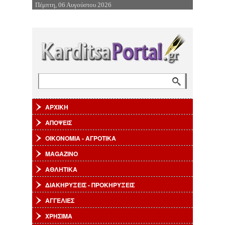
Πέμπτη, 06 Αυγούστου 2026
Επιστροφή στην Πλοήγηση
Αναζήτηση
Φόρμα αναζήτησης
ΑΡΧΙΚΗ
ΑΠΟΨΕΙΣ
ΟΙΚΟΝΟΜΙΑ - ΑΓΡΟΤΙΚΑ
MAGAZINO
ΑΘΛΗΤΙΚΑ
ΔΙΑΚΗΡΥΞΕΙΣ - ΠΡΟΚΗΡΥΞΕΙΣ
ΑΓΓΕΛΙΕΣ
ΧΡΗΣΙΜΑ