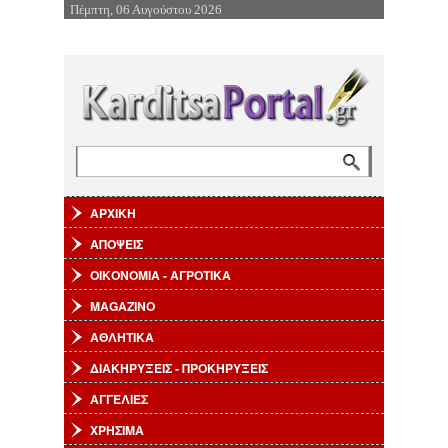
Πέμπτη, 06 Αυγούστου 2026
Επιστροφή στην Πλοήγηση
Αναζήτηση
Φόρμα αναζήτησης
ΑΡΧΙΚΗ
ΑΠΟΨΕΙΣ
ΟΙΚΟΝΟΜΙΑ - ΑΓΡΟΤΙΚΑ
MAGAZINO
ΑΘΛΗΤΙΚΑ
ΔΙΑΚΗΡΥΞΕΙΣ - ΠΡΟΚΗΡΥΞΕΙΣ
ΑΓΓΕΛΙΕΣ
ΧΡΗΣΙΜΑ