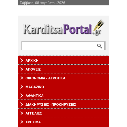
Σάββατο, 08 Αυγούστου 2026
Επιστροφή στην Πλοήγηση
Αναζήτηση
Φόρμα αναζήτησης
ΑΡΧΙΚΗ
ΑΠΟΨΕΙΣ
ΟΙΚΟΝΟΜΙΑ - ΑΓΡΟΤΙΚΑ
MAGAZINO
ΑΘΛΗΤΙΚΑ
ΔΙΑΚΗΡΥΞΕΙΣ - ΠΡΟΚΗΡΥΞΕΙΣ
ΑΓΓΕΛΙΕΣ
ΧΡΗΣΙΜΑ