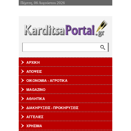
Πέμπτη, 06 Αυγούστου 2026
Επιστροφή στην Πλοήγηση
Αναζήτηση
Φόρμα αναζήτησης
ΑΡΧΙΚΗ
ΑΠΟΨΕΙΣ
ΟΙΚΟΝΟΜΙΑ - ΑΓΡΟΤΙΚΑ
MAGAZINO
ΑΘΛΗΤΙΚΑ
ΔΙΑΚΗΡΥΞΕΙΣ - ΠΡΟΚΗΡΥΞΕΙΣ
ΑΓΓΕΛΙΕΣ
ΧΡΗΣΙΜΑ