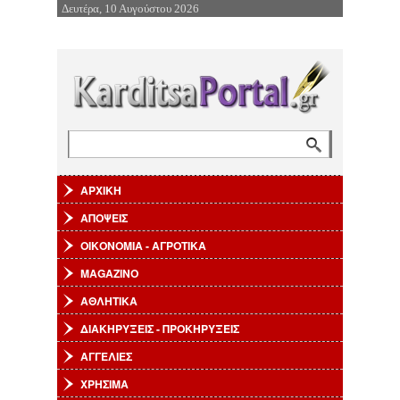
Δευτέρα, 10 Αυγούστου 2026
Επιστροφή στην Πλοήγηση
Αναζήτηση
Φόρμα αναζήτησης
ΑΡΧΙΚΗ
ΑΠΟΨΕΙΣ
ΟΙΚΟΝΟΜΙΑ - ΑΓΡΟΤΙΚΑ
MAGAZINO
ΑΘΛΗΤΙΚΑ
ΔΙΑΚΗΡΥΞΕΙΣ - ΠΡΟΚΗΡΥΞΕΙΣ
ΑΓΓΕΛΙΕΣ
ΧΡΗΣΙΜΑ