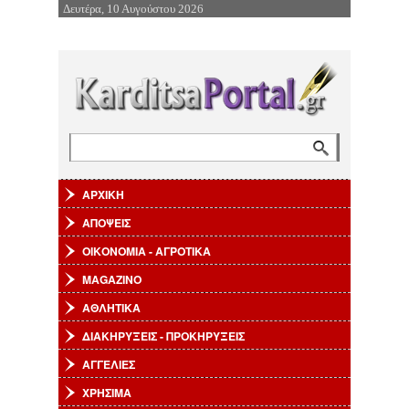
Δευτέρα, 10 Αυγούστου 2026
Επιστροφή στην Πλοήγηση
Αναζήτηση
Φόρμα αναζήτησης
ΑΡΧΙΚΗ
ΑΠΟΨΕΙΣ
ΟΙΚΟΝΟΜΙΑ - ΑΓΡΟΤΙΚΑ
MAGAZINO
ΑΘΛΗΤΙΚΑ
ΔΙΑΚΗΡΥΞΕΙΣ - ΠΡΟΚΗΡΥΞΕΙΣ
ΑΓΓΕΛΙΕΣ
ΧΡΗΣΙΜΑ