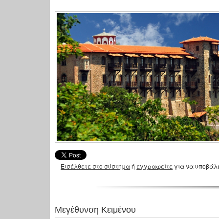
Εισέλθετε στο σύστημα
ή
εγγραφείτε
για να υποβάλ
Μεγέθυνση Κειμένου