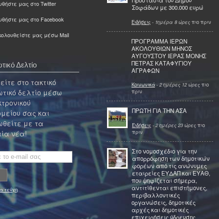
Προστασία του Δήμου
θήστε μας στο Twitter
Σοφάδων με 300.000 ευρώ
υθήστε μας στο Facebook
Ειδήσεις
-
1ημέρα 8 ώρες
πιο πριν
ολουθείστε μας μέσω Mail
ΠΡΟΓΡΑΜΜΑ ΙΕΡΩΝ
ΑΚΟΛΟΥΘΙΩΝ ΜΗΝΟΣ
ΑΥΓΟΥΣΤΟΥ ΙΕΡΑΣ ΜΟΝΗΣ
ΠΕΤΡΑΣ ΚΑΤΑΦΥΓΙΟΥ
τικό Δελτίο
ΑΓΡΑΦΩΝ
ίτε στο τακτικό
Κοινωνικά
-
2 ημέρες 12 ώρες
πιο
τικό δελτίο μέσω
πριν
κτρονικού
ΠΡΩΤΗ ΓΙΑ ΤΗΝ ΑΣΑ
μείου σας και
θείτε με τα
Ειδήσεις
-
2 ημέρες 23 ώρες
πιο
πριν
ία νέα!
Στο νομοσχέδιο για την
απορρόφηση των δημοτικών
φορέων από τις ανώνυμες
εταιρείες ΕΥΔΑΠ και ΕΥΑΘ,
που ψηφίζεται σήμερα,
αντιτίθενται επιστήμονες,
α τεύχη
περιβαλλοντικές
οργανώσεις, δημοτικές
αρχές και δημοτικές
επιχειρήσεις ύδρευσης