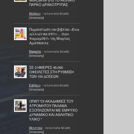
Μουζακίου για ΤΟ ΑΙΟΛΙΚΟ
ΠΑΡΚΟ ΔΡΑΚΟΤΡΥΠΑΣ
Απόψεις
- τελευταία θέαση
[timestamp]
Παρουσίαση του βιβλίου «Ένα
αλλιώτικο σπίτι… σαν
παραμύθι!» της Μαρίας
Αράπκουλε
Magazino
- τελευταία θέαση
[timestamp]
ΣΕ 3 ΗΜΕΡΕΣ 45.000
ΟΦΕΙΛΕΤΕΣ ΣΤΗ ΡΥΘΜΙΣΗ
ΤΩΝ 100 ΔΟΣΕΩΝ
Ειδήσεις
- τελευταία θέαση
[timestamp]
ΟΠΑΠ ''ΟΙ ΑΚΑΔΗΜΙΕΣ ΤΟΥ
ΑΤΡΟΜΗΤΟΥ ΠΑΛΑΜΑ
ΕΞΟΠΛΙΖΟΝΤΑΙ ΜΕ ΕΜΨΥΧΟ
ΔΥΝΑΜΙΚΟ ΚΑΙ ΑΘΛΗΤΙΚΟ
ΥΛΙΚΟ ''
Αθλητικά
- τελευταία θέαση
[timestamp]