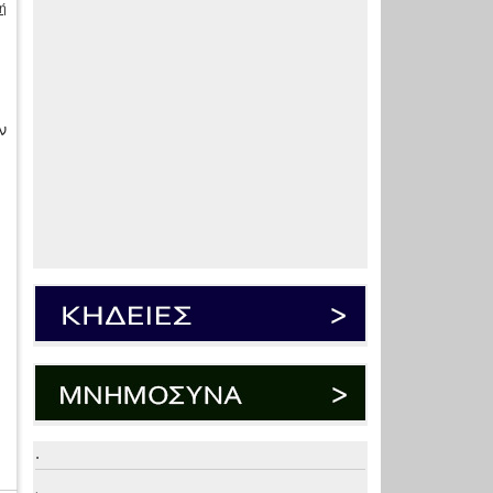
ή
ν
.
.