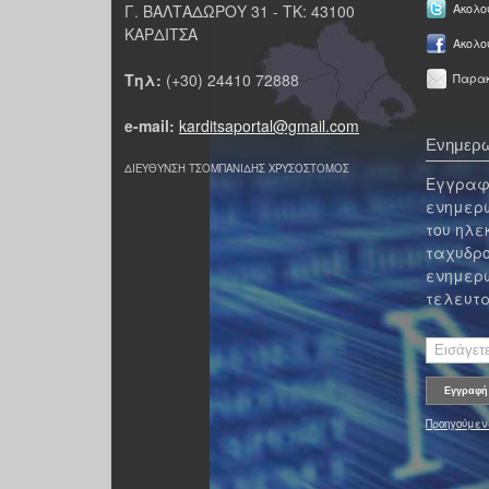
Γ. ΒΑΛΤΑΔΩΡΟΥ 31 - ΤΚ: 43100
Ακολου
ΚΑΡΔΙΤΣΑ
Ακολο
Τηλ:
(+30) 24410 72888
Παρακ
e-mail:
karditsaportal@gmail.com
Ενημερω
ΔΙΕΥΘΥΝΣΗ ΤΣΟΜΠΑΝΙΔΗΣ ΧΡΥΣΟΣΤΟΜΟΣ
Εγγραφε
ενημερω
του ηλε
ταχυδρο
ενημερω
τελευτα
Προηγούμεν