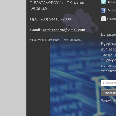
Γ. ΒΑΛΤΑΔΩΡΟΥ 31 - ΤΚ: 43100
Ακολου
ΚΑΡΔΙΤΣΑ
Ακολο
Τηλ:
(+30) 24410 72888
Παρακ
e-mail:
karditsaportal@gmail.com
Ενημερω
ΔΙΕΥΘΥΝΣΗ ΤΣΟΜΠΑΝΙΔΗΣ ΧΡΥΣΟΣΤΟΜΟΣ
Εγγραφε
ενημερω
του ηλε
ταχυδρο
ενημερω
τελευτα
Προηγούμεν