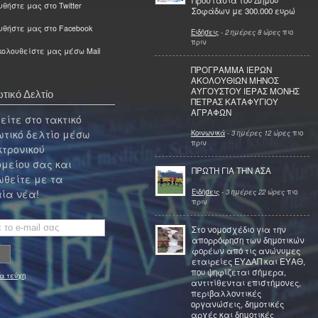
Προστασία του Δήμου
θήστε μας στο Twitter
Σοφάδων με 300.000 ευρώ
υθήστε μας στο Facebook
Ειδήσεις
-
2 ημέρες 8 ώρες
πιο
πριν
ολουθείστε μας μέσω Mail
ΠΡΟΓΡΑΜΜΑ ΙΕΡΩΝ
ΑΚΟΛΟΥΘΙΩΝ ΜΗΝΟΣ
ΑΥΓΟΥΣΤΟΥ ΙΕΡΑΣ ΜΟΝΗΣ
τικό Δελτίο
ΠΕΤΡΑΣ ΚΑΤΑΦΥΓΙΟΥ
ΑΓΡΑΦΩΝ
ίτε στο τακτικό
τικό δελτίο μέσω
Κοινωνικά
-
3 ημέρες 12 ώρες
πιο
πριν
κτρονικού
μείου σας και
ΠΡΩΤΗ ΓΙΑ ΤΗΝ ΑΣΑ
θείτε με τα
Ειδήσεις
-
3 ημέρες 22 ώρες
πιο
ία νέα!
πριν
Στο νομοσχέδιο για την
απορρόφηση των δημοτικών
φορέων από τις ανώνυμες
εταιρείες ΕΥΔΑΠ και ΕΥΑΘ,
που ψηφίζεται σήμερα,
α τεύχη
αντιτίθενται επιστήμονες,
περιβαλλοντικές
οργανώσεις, δημοτικές
αρχές και δημοτικές