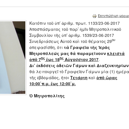
Εκτυπώσιμη μορφ
Κατόπιν τοῦ ὑπ’ ἀριθμ. πρωτ. 1133/23-06-2017
Ἀποσπάσματος τοῦ παρ’ ἡμῖν Μητροπολιτικοῦ
Συμβουλίου τῆς ὑπ’ ἀριθμ. 1539/23-06-2017
ου
Συνεδριάσεως Αὐτοῦ καὶ τοῦ θέματος 29
ἀπεφασίσθη, ὅτι
τὰ Γραφεῖα τῆς Ἱερᾶς
Μητροπόλεώς μας θὰ παραμείνουν
κλειστὰ
ης
ης
ἀπὸ 7
ἕως 18
Αὐγούστου 2017
.
Δι’ ἐκδόσεις ἀδειῶν Γάμων καὶ Διαζευκτηρίων
θὰ λειτουργεῖ τὸ Γραφεῖον Γάμων μία (1) ἡμέρ
τῆς ἑβδομάδος, ἤτοι
Τετάρτη
καὶ
ἁπὸ ὥρας
10:00΄π.μ. ἕως 12:00΄μ.
Ὁ Μητροπολίτης