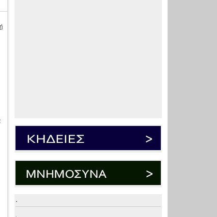
ή
α
.
.