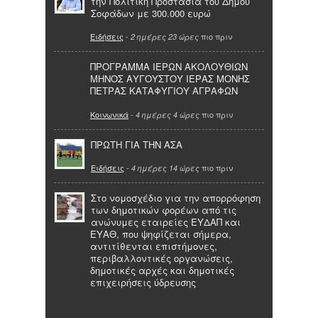
την Πολιτική Προστασία του Δήμου
Σοφάδων με 300.000 ευρώ
Ειδήσεις
-
πιο πριν
2 ημέρες 23 ώρες
ΠΡΟΓΡΑΜΜΑ ΙΕΡΩΝ ΑΚΟΛΟΥΘΙΩΝ
ΜΗΝΟΣ ΑΥΓΟΥΣΤΟΥ ΙΕΡΑΣ ΜΟΝΗΣ
ΠΕΤΡΑΣ ΚΑΤΑΦΥΓΙΟΥ ΑΓΡΑΦΩΝ
Κοινωνικά
-
πιο πριν
4 ημέρες 4 ώρες
ΠΡΩΤΗ ΓΙΑ ΤΗΝ ΑΣΑ
Ειδήσεις
-
πιο πριν
4 ημέρες 14 ώρες
Στο νομοσχέδιο για την απορρόφηση
των δημοτικών φορέων από τις
ανώνυμες εταιρείες ΕΥΔΑΠ και
ΕΥΑΘ, που ψηφίζεται σήμερα,
αντιτίθενται επιστήμονες,
περιβαλλοντικές οργανώσεις,
δημοτικές αρχές και δημοτικές
επιχειρήσεις ύδρευσης