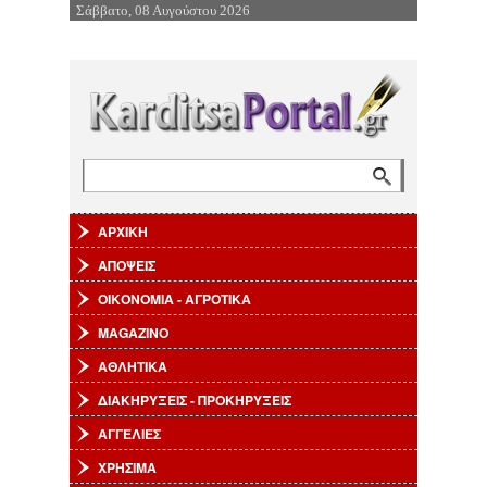
Σάββατο, 08 Αυγούστου 2026
Επιστροφή στην Πλοήγηση
Αναζήτηση
Φόρμα αναζήτησης
ΑΡΧΙΚΗ
ΑΠΟΨΕΙΣ
ΟΙΚΟΝΟΜΙΑ - ΑΓΡΟΤΙΚΑ
MAGAZINO
ΑΘΛΗΤΙΚΑ
ΔΙΑΚΗΡΥΞΕΙΣ - ΠΡΟΚΗΡΥΞΕΙΣ
ΑΓΓΕΛΙΕΣ
ΧΡΗΣΙΜΑ