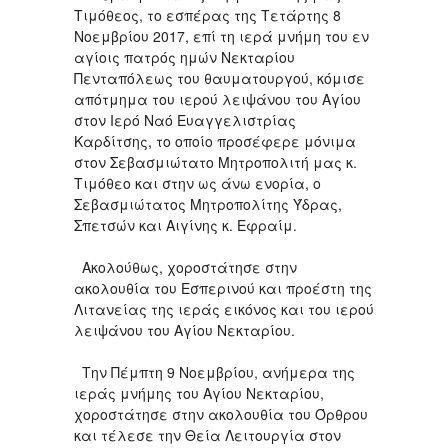
Τιμόθεος, το εσπέρας της Τετάρτης 8
Νοεμβρίου 2017, επί τη ιερά μνήμη του εν
αγίοις πατρός ημών Νεκταρίου
Πενταπόλεως του θαυματουργού, κόμισε
απότμημα του ιερού λειψάνου του Αγίου
στον Ιερό Ναό Ευαγγελιστρίας
Καρδίτσης, το οποίο προσέφερε μόνιμα
στον Σεβασμιώτατο Μητροπολιτή μας κ.
Τιμόθεο και στην ως άνω ενορία, ο
Σεβασμιώτατος Μητροπολίτης Ύδρας,
Σπετσών και Αιγίνης κ. Εφραίμ.
Ακολούθως, χοροστάτησε στην
ακολουθία του Εσπερινού και προέστη της
Λιτανείας της ιεράς εικόνος και του ιερού
λειψάνου του Αγίου Νεκταρίου.
Την Πέμπτη 9 Νοεμβρίου, ανήμερα της
ιεράς μνήμης του Αγίου Νεκταρίου,
χοροστάτησε στην ακολουθία του Όρθρου
και τέλεσε την Θεία Λειτουργία στον