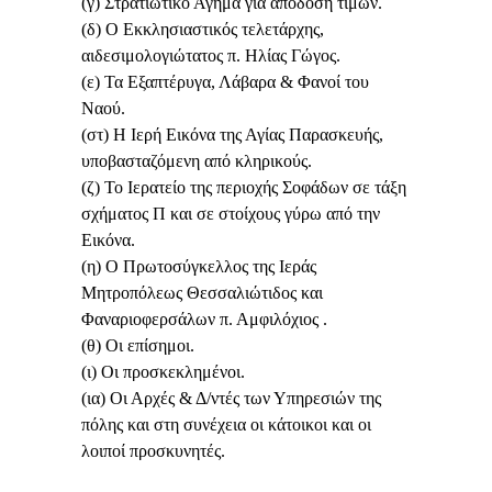
(γ) Στρατιωτικό Άγημα για απόδοση τιμών.
(δ) Ο Εκκλησιαστικός τελετάρχης,
αιδεσιμολογιώτατος π. Ηλίας Γώγος.
(ε) Τα Εξαπτέρυγα, Λάβαρα & Φανοί του
Ναού.
(στ) Η Ιερή Εικόνα της Αγίας Παρασκευής,
υποβασταζόμενη από κληρικούς.
(ζ) Το Ιερατείο της περιοχής Σοφάδων σε τάξη
σχήματος Π και σε στοίχους γύρω από την
Εικόνα.
(η) Ο Πρωτοσύγκελλος της Ιεράς
Μητροπόλεως Θεσσαλιώτιδος και
Φαναριοφερσάλων π. Αμφιλόχιος .
(θ) Οι επίσημοι.
(ι) Οι προσκεκλημένοι.
(ια) Οι Αρχές & Δ/ντές των Υπηρεσιών της
πόλης και στη συνέχεια οι κάτοικοι και οι
λοιποί προσκυνητές.