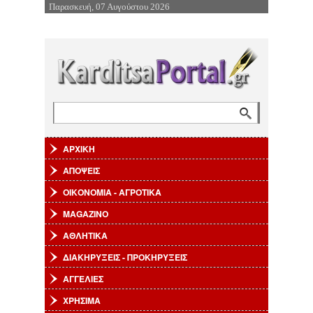
Παρασκευή, 07 Αυγούστου 2026
Επιστροφή στην Πλοήγηση
Αναζήτηση
Φόρμα αναζήτησης
ΑΡΧΙΚΗ
ΑΠΟΨΕΙΣ
ΟΙΚΟΝΟΜΙΑ - ΑΓΡΟΤΙΚΑ
MAGAZINO
ΑΘΛΗΤΙΚΑ
ΔΙΑΚΗΡΥΞΕΙΣ - ΠΡΟΚΗΡΥΞΕΙΣ
ΑΓΓΕΛΙΕΣ
ΧΡΗΣΙΜΑ