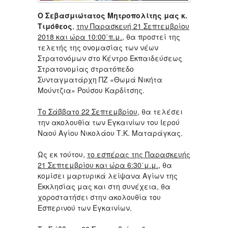
Ο Σεβασμιώτατος Μητροπολίτης μας κ.
Τιμόθεος
,
την Παρασκευή 21 Σεπτεμβρίου
2018 και ώρα 10:00΄π.μ.
, θα προστεί της
τελετής της ονομασίας των νέων
Στρατονόμων στο Κέντρο Εκπαιδεύσεως
Στρατονομίας στρατόπεδο
Συνταγματάρχη ΠΖ «Θωμά Νικήτα
Μούντζια» Ρούσου Καρδίτσης.
Το Σάββατο 22 Σεπτεμβρίου
, θα τελέσει
την ακολουθία των Εγκαινίων του Ιερού
Ναού Αγίου Νικολάου Τ.Κ. Ματαράγκας.
Ως εκ τούτου,
το εσπέρας της Παρασκευής
21 Σεπτεμβρίου και ώρα 6:30΄μ.μ.
, θα
κομίσει μαρτυρικά λείψανα Αγίων της
Εκκλησίας μας και στη συνέχεια, θα
χοροστατήσει στην ακολουθία του
Εσπερινού των Εγκαινίων.