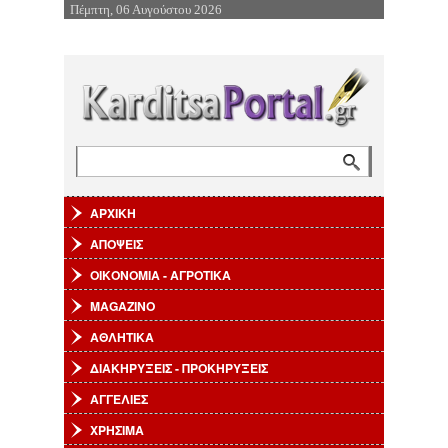
Πέμπτη, 06 Αυγούστου 2026
Επιστροφή στην Πλοήγηση
Αναζήτηση
Φόρμα αναζήτησης
ΑΡΧΙΚΗ
ΑΠΟΨΕΙΣ
ΟΙΚΟΝΟΜΙΑ - ΑΓΡΟΤΙΚΑ
MAGAZINO
ΑΘΛΗΤΙΚΑ
ΔΙΑΚΗΡΥΞΕΙΣ - ΠΡΟΚΗΡΥΞΕΙΣ
ΑΓΓΕΛΙΕΣ
ΧΡΗΣΙΜΑ