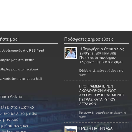
ήστε μας!
Πρόσφατες Δημοσιεύσεις
Η Περιφέρεια Θεσσαλίας
ε συνδρομητές στο RSS Feed
ενισχύει την Πολιτική
Προστασία του Δήμου
θήστε μας στο Twitter
Σοφάδων με 300.000 ευρώ
υθήστε μας στο Facebook
Ειδήσεις
-
2 ημέρες 10 ώρες
πιο
πριν
ολουθείστε μας μέσω Mail
ΠΡΟΓΡΑΜΜΑ ΙΕΡΩΝ
ΑΚΟΛΟΥΘΙΩΝ ΜΗΝΟΣ
ΑΥΓΟΥΣΤΟΥ ΙΕΡΑΣ ΜΟΝΗΣ
τικό Δελτίο
ΠΕΤΡΑΣ ΚΑΤΑΦΥΓΙΟΥ
ΑΓΡΑΦΩΝ
ίτε στο τακτικό
τικό δελτίο μέσω
Κοινωνικά
-
3 ημέρες 15 ώρες
πιο
πριν
κτρονικού
μείου σας και
ΠΡΩΤΗ ΓΙΑ ΤΗΝ ΑΣΑ
θείτε με τα