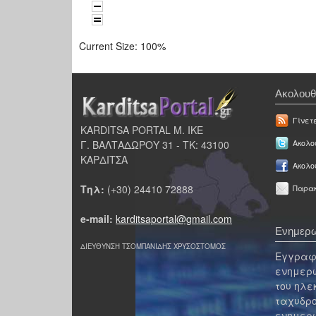
Current Size:
100%
Ακολουθ
Γίνετ
KARDITSA PORTAL Μ. ΙΚΕ
Γ. ΒΑΛΤΑΔΩΡΟΥ 31 - ΤΚ: 43100
Ακολου
ΚΑΡΔΙΤΣΑ
Ακολο
Τηλ:
(+30) 24410 72888
Παρακ
e-mail:
karditsaportal@gmail.com
Ενημερω
ΔΙΕΥΘΥΝΣΗ ΤΣΟΜΠΑΝΙΔΗΣ ΧΡΥΣΟΣΤΟΜΟΣ
Εγγραφε
ενημερω
του ηλε
ταχυδρο
ενημερω