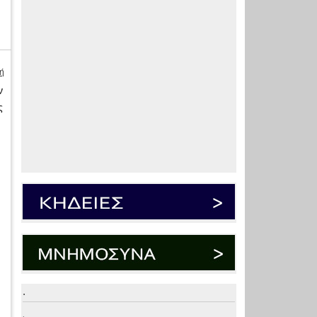
ή
ν
ς
.
.