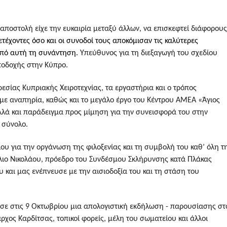
ποστολή είχε την ευκαιρία μεταξύ άλλων, να επισκεφτεί διάφορους
τέχοντες όσο και οι συνοδοί τους αποκόμισαν τις καλύτερες
 από αυτή τη συνάντηση.
Υπεύθυνος για τη διεξαγωγή του σχεδίου
υποδοχής στην Κύπρο.
σίας Κυπριακής Χειροτεχνίας, τα εργαστήρια και ο τρόπος
με αναπηρία, καθώς και το μεγάλο έργο του Κέντρου ΑΜΕΑ «Άγιος
λλά και παράδειγμα προς μίμηση για την συνεισφορά του στην
 σύνολο.
ου για την οργάνωση της φιλοξενίας και τη συμβολή του καθ’ όλη τ
τέλιο Νικολάου, πρόεδρο του Συνδέσμου Σκλήρυνσης κατά Πλάκας
 και μας ενέπνευσε με την αισιοδοξία του και τη στάση του
ησε στις 9 Οκτωβρίου μια απολογιστική εκδήλωση - παρουσίασης στ
ος Καρδίτσας, τοπικοί φορείς, μέλη του σωματείου και άλλοι