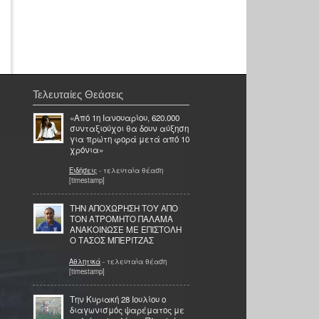
Τελευταίες Θεάσεις
«Από 1η Ιανουαρίου, 620.000
συνταξιούχοι θα δουν αύξηση
για πρώτη φορά μετά από 10
χρόνια»
Ειδήσεις
- τελευταία θέαση
[timestamp]
ΤΗΝ ΑΠΟΧΩΡΗΣΗ ΤΟΥ ΑΠΟ
ΤΟΝ ΑΤΡΟΜΗΤΟ ΠΑΛΑΜΑ
ΑΝΑΚΟΙΝΩΣΕ ΜΕ ΕΠΙΣΤΟΛΗ
Ο ΤΑΣΟΣ ΜΠΕΡΙΤΖΑΣ
Αθλητικά
- τελευταία θέαση
[timestamp]
Tην Κυριακή 28 Ιουλίου o
διαγωνισμός ψαρέματος με