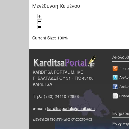
Μεγέθυνση Κειμένου
Current Size:
100%
Ακολουθ
Γίνετ
KARDITSA PORTAL Μ. ΙΚΕ
Γ. ΒΑΛΤΑΔΩΡΟΥ 31 - ΤΚ: 43100
Ακολου
ΚΑΡΔΙΤΣΑ
Ακολο
Τηλ:
(+30) 24410 72888
Παρακ
e-mail:
karditsaportal@gmail.com
Ενημερω
ΔΙΕΥΘΥΝΣΗ ΤΣΟΜΠΑΝΙΔΗΣ ΧΡΥΣΟΣΤΟΜΟΣ
Εγγραφε