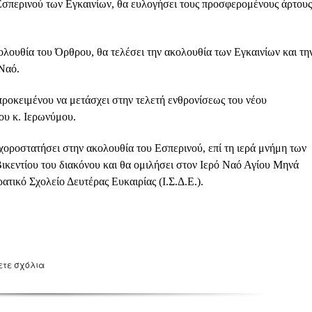
Εσπερινού των Εγκαινίων, θα ευλογήσει τους προσφερομένους άρτους
ολουθία του Όρθρου, θα τελέσει την ακολουθία των Εγκαινίων και τη
 Ναό.
 προκειμένου να μετάσχει στην τελετή ενθρονίσεως του νέου
υ κ. Ιερωνύμου.
 χοροστατήσει στην ακολουθία του Εσπερινού, επί τη ιερά μνήμη των
ικεντίου του διακόνου και θα ομιλήσει στον Ιερό Ναό Αγίου Μηνά
ατικό Σχολείο Δευτέρας Ευκαιρίας (Ι.Σ.Δ.Ε.).
ετε σχόλια