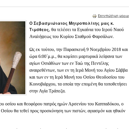
Εκτυπώσιμη μορφ
Ο Σεβασμιώτατος Μητροπολίτης μας κ.
Τιμόθεος
, θα τελέσει τα Εγκαίνια του Ιερού Ναού
Αναλήψεως του Κυρίου Σταθμού Φαρσάλων.
Ως εκ τούτου,
την Παρασκευή 9 Νοεμβρίου 2018 και
ώρα 6:00΄μ.μ.
, θα κομίσει μαρτυρικά λείψανα των
αγίων Οσιάθλων των εν Ταώ της Πεντέλης
αναιρεθέντων, των εν τη Ιερά Μονή του Αγίου Σάββα
και των εν τη Ιερά Μονή του Οσίου Θεοδοσίου του
Κοινοβιάρχου, τα οποία την επομένη θα τοποθετήσει
στην Αγία Τράπεζα.
 του οσίου και θεοφόρου πατρός ημών Αρσενίου του Καππαδόκου, ο
υ Οσίου θα τεθεί προς προσκύνηση των πιστών, αγιασμόν και ηθικόν