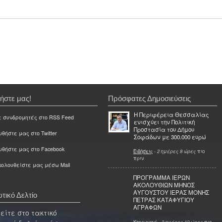
ήστε μας!
Πρόσφατες Δημοσιεύσεις
Η Περιφέρεια Θεσσαλίας
ε συνδρομητές στο RSS Feed
ενισχύει την Πολιτική
Προστασία του Δήμου
θήστε μας στο Twitter
Σοφάδων με 300.000 ευρώ
υθήστε μας στο Facebook
Ειδήσεις
-
2 ημέρες 8 ώρες
πιο
πριν
ολουθείστε μας μέσω Mail
ΠΡΟΓΡΑΜΜΑ ΙΕΡΩΝ
ΑΚΟΛΟΥΘΙΩΝ ΜΗΝΟΣ
ΑΥΓΟΥΣΤΟΥ ΙΕΡΑΣ ΜΟΝΗΣ
τικό Δελτίο
ΠΕΤΡΑΣ ΚΑΤΑΦΥΓΙΟΥ
ΑΓΡΑΦΩΝ
ίτε στο τακτικό
Κοινωνικά
-
3 ημέρες 12 ώρες
πιο