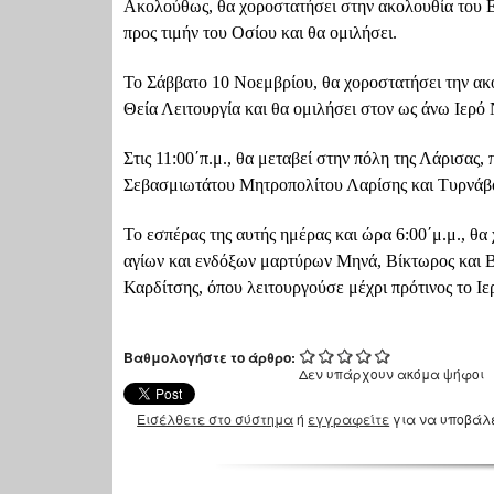
Ακολούθως
, θα χοροστατήσει στην ακολουθία του 
προς τιμήν του Οσίου και θα ομιλήσει.
Το Σάββατο 10 Νοεμβρίου
, θα χοροστατήσει την ακ
Θεία Λειτουργία και θα ομιλήσει στον ως άνω Ιερό
Στις 11:00΄π.μ.
, θα μεταβεί στην πόλη της Λάρισας,
Σεβασμιωτάτου Μητροπολίτου Λαρίσης και Τυρνάβο
Το εσπέρας της αυτής ημέρας και ώρα 6:00΄μ.μ.
, θα
αγίων και ενδόξων μαρτύρων Μηνά, Βίκτωρος και Β
Καρδίτσης, όπου λειτουργούσε μέχρι πρότινος το Ιερ
Βαθμολογήστε το άρθρο:
Δεν υπάρχουν ακόμα ψήφοι
Εισέλθετε στο σύστημα
ή
εγγραφείτε
για να υποβάλ