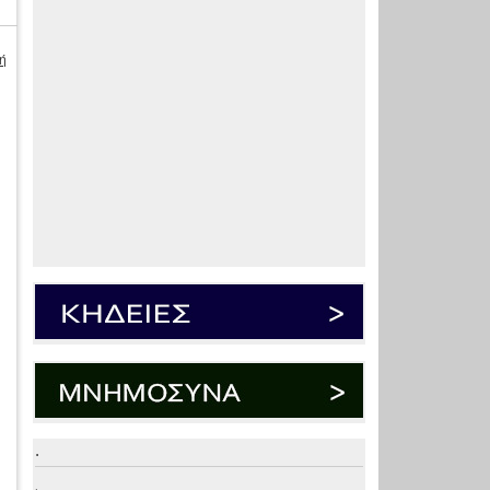
ή
.
.