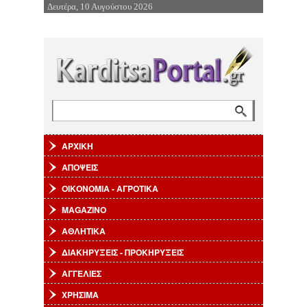
Δευτέρα, 10 Αυγούστου 2026
Επιστροφή στην Πλοήγηση
Αναζήτηση
Φόρμα αναζήτησης
ΑΡΧΙΚΗ
ΑΠΟΨΕΙΣ
ΟΙΚΟΝΟΜΙΑ - ΑΓΡΟΤΙΚΑ
MAGAZINO
ΑΘΛΗΤΙΚΑ
ΔΙΑΚΗΡΥΞΕΙΣ - ΠΡΟΚΗΡΥΞΕΙΣ
ΑΓΓΕΛΙΕΣ
ΧΡΗΣΙΜΑ