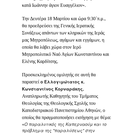
κατά Ιωάννην άγιον Ευαγγέλιον».
Την Δευτέρα 18 Μαρτίου και ώρα 9:30΄π.μ.
,
θα προεδρεύσει της Γενικής Ιερατικής
Συνάξεως απάντων των κληρικών της Ιεράς
μας Μητροπόλεως, αγάμων και εγγάμων, η
οποία θα λάβει χώρα στον Ιερό
Μητροπολιτικό Ναό Αγίων Κωνσταντίνου και
Ελένης Καρδίτσης.
Προσκεκλημένος ομιλητής σε αυτή θα
ο Ελλογιμώτατος κ.
παραστεί
Κωνσταντίνος Κορναράκης
,
Αναπληρωτής Καθηγητής του Τμήματος
Θεολογίας της Θεολογικής Σχολής του
Καποδιστριακού Πανεπιστημίου Αθηνών, ο
οποίος θα πραγματοποιήσει εισήγηση με θέμα:
«
Ο παραλυτικός της Καπερναούμ και το
πρόβλημα της "παραλύσεως" στην