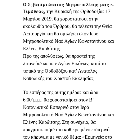
Ο Σεβασμιώτατος Μητροπολίτης μας κ.
Τιμόθεος
,
την Κυριακή της Ορθοδοξίας 17
Μαρτίου 2019
, θα χοροστατήσει στην
ακολουθία του Όρθρου, θα τελέσει την Θεία
Λειτουργία και θα ομιλήσει στον Ιερό
Μητροπολιτικό Ναό Αγίων Κωνσταντίνου και
Ελένης Καρδίτσης.
Προ της απολύσεως, θα προστεί της
λιτανεύσεως των Αγίων Εικόνων, κατά το
τυπικό της Ορθοδόξου κατ’ Ανατολάς
Καθολικής του Χριστού Εκκλησίας.
Το εσπέρας της αυτής ημέρας και ώρα
6:00΄μ.μ.
, θα χοροστατήσει στον Β΄
Κατανυκτικό Εσπερινό στον Ιερό
Μητροπολιτικό Ναό Αγίων Κωνσταντίνου και
Ελένης Καρδίτσης. Στη συνέχεια, θα
πραγματοποιήσει το καθιερωμένο εσπερινό
του κήρυγμα με γενικό θέμα: «Ερμηνεία στο