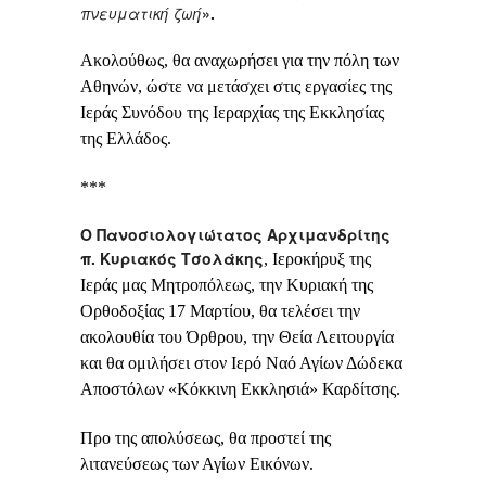
πνευματική ζωή
».
Ακολούθως
, θα αναχωρήσει για την πόλη των
Αθηνών, ώστε να μετάσχει στις εργασίες της
Ιεράς Συνόδου της Ιεραρχίας της Εκκλησίας
της Ελλάδος.
***
Ο Πανοσιολογιώτατος Αρχιμανδρίτης
π. Κυριακός Τσολάκης
, Ιεροκήρυξ της
Ιεράς μας Μητροπόλεως,
την Κυριακή της
Ορθοδοξίας 17 Μαρτίου
, θα τελέσει την
ακολουθία του Όρθρου, την Θεία Λειτουργία
και θα ομιλήσει στον Ιερό Ναό Αγίων Δώδεκα
Αποστόλων «Κόκκινη Εκκλησιά» Καρδίτσης.
Προ της απολύσεως, θα προστεί της
λιτανεύσεως των Αγίων Εικόνων.