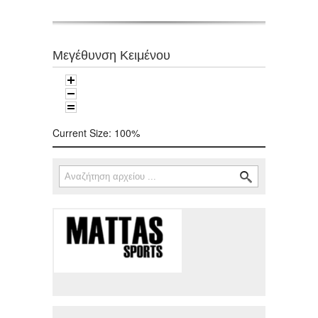
Μεγέθυνση Κειμένου
Current Size:
100%
Αναζήτηση
Φόρμα αναζήτησης