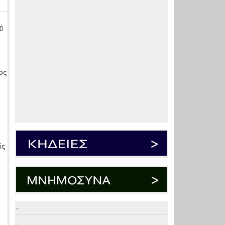
ή
ος
άς
.
.