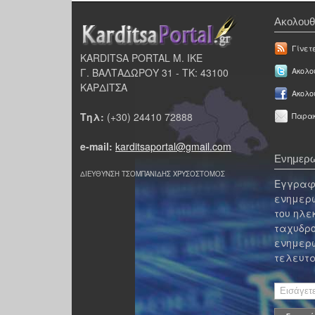
Ακολουθ
Γίνετ
KARDITSA PORTAL Μ. ΙΚΕ
Γ. ΒΑΛΤΑΔΩΡΟΥ 31 - ΤΚ: 43100
Ακολου
ΚΑΡΔΙΤΣΑ
Ακολο
Τηλ:
(+30) 24410 72888
Παρακ
e-mail:
karditsaportal@gmail.com
Ενημερω
ΔΙΕΥΘΥΝΣΗ ΤΣΟΜΠΑΝΙΔΗΣ ΧΡΥΣΟΣΤΟΜΟΣ
Εγγραφε
ενημερω
του ηλε
ταχυδρο
ενημερω
τελευτα