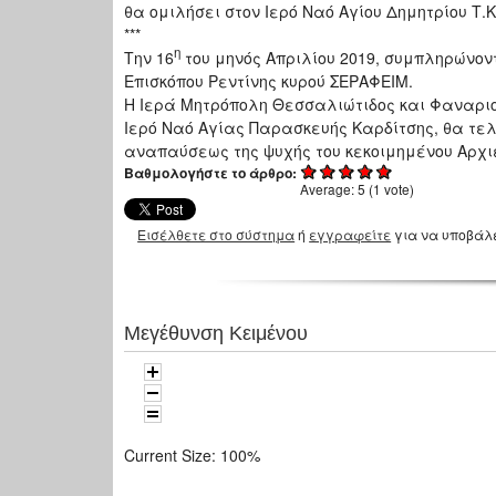
θα ομιλήσει στον Ιερό Ναό Αγίου Δημητρίου Τ.Κ
***
η
Την 16
του μηνός Απριλίου 2019, συμπληρώνοντα
Επισκόπου Ρεντίνης κυρού ΣΕΡΑΦΕΙΜ.
Η Ιερά Μητρόπολη Θεσσαλιώτιδος και Φαναρ
Ιερό Ναό Αγίας Παρασκευής Καρδίτσης, θα τελ
αναπαύσεως της ψυχής του κεκοιμημένου Αρχι
Βαθμολογήστε το άρθρο:
Average:
5
(
1
vote)
Εισέλθετε στο σύστημα
ή
εγγραφείτε
για να υποβάλ
Μεγέθυνση Κειμένου
Current Size:
100%