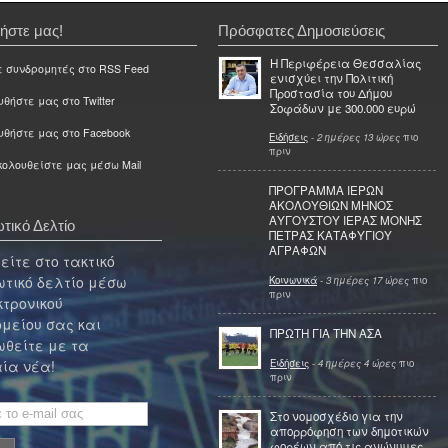
ήστε μας!
Πρόσφατες Δημοσιεύσεις
Η Περιφέρεια Θεσσαλίας
ε συνδρομητές στο RSS Feed
ενισχύει την Πολιτική
Προστασία του Δήμου
θήστε μας στο Twitter
Σοφάδων με 300.000 ευρώ
υθήστε μας στο Facebook
Ειδήσεις
-
2 ημέρες 13 ώρες
πιο
πριν
ολουθείστε μας μέσω Mail
ΠΡΟΓΡΑΜΜΑ ΙΕΡΩΝ
ΑΚΟΛΟΥΘΙΩΝ ΜΗΝΟΣ
ΑΥΓΟΥΣΤΟΥ ΙΕΡΑΣ ΜΟΝΗΣ
τικό Δελτίο
ΠΕΤΡΑΣ ΚΑΤΑΦΥΓΙΟΥ
ΑΓΡΑΦΩΝ
ίτε στο τακτικό
τικό δελτίο μέσω
Κοινωνικά
-
3 ημέρες 17 ώρες
πιο
πριν
κτρονικού
μείου σας και
ΠΡΩΤΗ ΓΙΑ ΤΗΝ ΑΣΑ
θείτε με τα
Ειδήσεις
-
4 ημέρες 4 ώρες
πιο
ία νέα!
πριν
Στο νομοσχέδιο για την
απορρόφηση των δημοτικών
φορέων από τις ανώνυμες