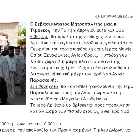
Εκτυπώσιμη μορφ
Ο Σεβασμιώτατος Μητροπολίτης μας κ.
Τιμόθεος
,
την Τρίτη 9 Απριλίου 2019 και ώρα
6:30΄μ.μ.
, θα προστεί της υποδοχής του ιερού
λειψάνου του αγίου και ενδόξου μεγαλομάρτυρ
Γεωργίου του τροπαιοφόρου εκ της Ιεράς Μονής
Οσίου Ξενοφώντος Αγίου Όρους. Η υποδοχή θα
λάβει χώρα στη μικρή πλατεία έναντι της
Συνεταιριστικής Τραπέζης και θα ακολουθήσει
Λιτανευτική πομπή μέχρι τον Ιερό Ναό Αγίας
Παρασκευής.
Στη συνέχεια
, θα τελεσθεί η ακολουθία της ιερ
Παρακλήσεως προς τον Άγιο Γεώργιο και η
ακολουθία του Μεγάλου Αποδείπνου.
Το ιερό Λείψανο θα βρίσκεται προς προσκύνηση
και αγιασμό των πιστών στον ως άνω Ιερό Ναό
0΄π.μ. έως και τις 10:00΄μ.μ.
 τελέσει την ακολουθία των Προηγιασμένων Τιμίων Δώρων και