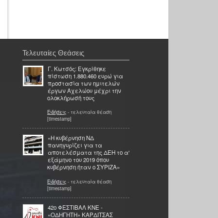
Τελευταίες Θεάσεις
Γ. Κωτσός: Εγκρίθηκε
πίστωση 1.880.460 ευρώ για
προστασία των ημιτελών
έργων Αχελώου μέχρι την
ολοκλήρωσή τους
Ειδήσεις
- τελευταία θέαση
[timestamp]
«Η κυβέρνηση ΝΔ
πανηγυρίζει για τα
αποτελέσματα της ΔΕΗ το α'
εξάμηνο του 2019 όπου
κυβέρνηση ήταν ο ΣΥΡΙΖΑ»
Ειδήσεις
- τελευταία θέαση
[timestamp]
42o ΦΕΣΤΙΒΑΛ ΚΝΕ -
«ΟΔΗΓΗΤΗ» ΚΑΡΔΙΤΣΑΣ