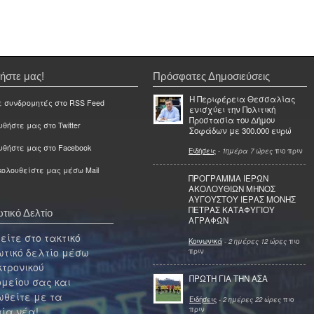
ήστε μας!
Πρόσφατες Δημοσιεύσεις
Η Περιφέρεια Θεσσαλίας
ε συνδρομητές στο RSS Feed
ενισχύει την Πολιτική
Προστασία του Δήμου
θήστε μας στο Twitter
Σοφάδων με 300.000 ευρώ
υθήστε μας στο Facebook
Ειδήσεις
-
1ημέρα 7 ώρες
πιο πριν
ολουθείστε μας μέσω Mail
ΠΡΟΓΡΑΜΜΑ ΙΕΡΩΝ
ΑΚΟΛΟΥΘΙΩΝ ΜΗΝΟΣ
ΑΥΓΟΥΣΤΟΥ ΙΕΡΑΣ ΜΟΝΗΣ
ΠΕΤΡΑΣ ΚΑΤΑΦΥΓΙΟΥ
τικό Δελτίο
ΑΓΡΑΦΩΝ
ίτε στο τακτικό
Κοινωνικά
-
2 ημέρες 12 ώρες
πιο
τικό δελτίο μέσω
πριν
κτρονικού
ΠΡΩΤΗ ΓΙΑ ΤΗΝ ΑΣΑ
μείου σας και
θείτε με τα
Ειδήσεις
-
2 ημέρες 22 ώρες
πιο
πριν
ία νέα!