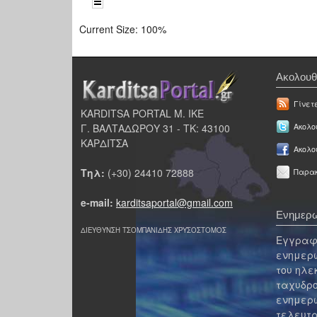
Current Size:
100%
Ακολουθ
Γίνετ
KARDITSA PORTAL Μ. ΙΚΕ
Γ. ΒΑΛΤΑΔΩΡΟΥ 31 - ΤΚ: 43100
Ακολου
ΚΑΡΔΙΤΣΑ
Ακολο
Τηλ:
(+30) 24410 72888
Παρακ
e-mail:
karditsaportal@gmail.com
Ενημερω
ΔΙΕΥΘΥΝΣΗ ΤΣΟΜΠΑΝΙΔΗΣ ΧΡΥΣΟΣΤΟΜΟΣ
Εγγραφε
ενημερω
του ηλε
ταχυδρο
ενημερω
τελευτα