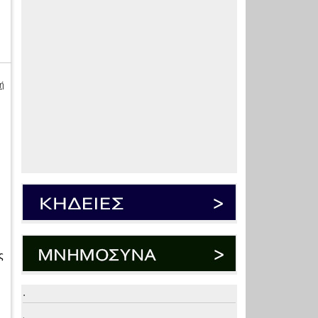
ή
ς
.
.