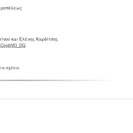
ητροπόλεως
τίνου και Ελένης Καρδίτσης
LmCoy6iVO_DQ
ετε σχόλια