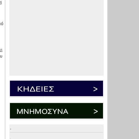
ή
αό
υ
αι
ου
α
.
.