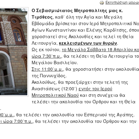
Εκτυπώσιμη μορφ
Ο Σεβασμιώτατος Μητροπολίτης μας κ.
Τιμόθεος
, καθ΄ όλη την Αγία και Μεγάλη
Εβδομάδα βρίσκεται στον Ιερό Μητροπολιτικό Ν
Αγίων Κωνσταντίνου και Ελένης Καρδίτσης, όπο
χοροστατεί στις Ακολουθίες και τελεί τη Θεία
Λειτουργία,
κεκλεισμένων των θυρών
.
Ως εκ τούτου,
το Μεγάλο Σάββατο 18 Απριλίου κ
ώρα 7:30΄π.μ.
, θα τελέσει τη Θεία Λειτουργία τ
Μεγάλου Βασιλείου.
Στις 11:00΄μ.μ.
, θα χοροστατήσει στην ακολουθί
της Παννυχίδος.
Ακολούθως, θα προεξάρχει στην τελετή της
Αναστάσεως (12:00΄)
εντός του Ιερού
Μητροπολιτικού Ναού
και στη συνέχεια θα
τελέσει την ακολουθία του Όρθρου και τη Θεία
.
0΄μ.μ.
, θα τελέσει την ακολουθία του Εσπερινού της Αγάπης.
ι ώρα 7:00΄π.μ.
, θα τελέσει την ακολουθία του Όρθρου και την