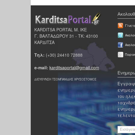
Ακολουθ
Γίνετ
KARDITSA PORTAL Μ. ΙΚΕ
Γ. ΒΑΛΤΑΔΩΡΟΥ 31 - ΤΚ: 43100
Ακολου
ΚΑΡΔΙΤΣΑ
Ακολο
Τηλ:
(+30) 24410 72888
Παρακ
e-mail:
karditsaportal@gmail.com
Ενημερω
ΔΙΕΥΘΥΝΣΗ ΤΣΟΜΠΑΝΙΔΗΣ ΧΡΥΣΟΣΤΟΜΟΣ
Εγγραφε
ενημερω
του ηλε
ταχυδρο
ενημερω
τελευτα