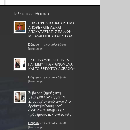
Τελευταίες Θεάσεις
ΕΠΙΣΚΕΨΗ ΣΤΟ ΠΑΡΑΡΤΗΜΑ
ΑΠΟΘΕΡΑΠΕΙΑΣ ΚΑΙ
ΑΠΟΚΑΤΑΣΤΑΣΗΣ ΠΑΙΔΙΩΝ
ΜΕ ΑΝΑΠΗΡΙΕΣ ΚΑΡΔΙΤΣΑΣ
Ειδήσεις
- τελευταία θέαση
[timestamp]
ΕΥΡΕΙΑ ΣΥΣΚΕΨΗ ΓΙΑ ΤΑ
ΠΛΗΜΜΥΡΙΚΑ ΦΑΙΝΟΜΕΝΑ
ΚΑΙ ΤΟ ΕΡΓΟ ΤΟΥ ΑΧΕΛΩΟΥ
Ειδήσεις
- τελευταία θέαση
[timestamp]
Σοβαρές ζημιές στη
γεφυροπλάστιγγα του
Ξυνονερίου από άγνωστο
δράστη Μήνυση κατ’
αγνώστων υπέβαλε ο
πρόεδρος κ. Δ. Φουστανάς
Ειδήσεις
- τελευταία θέαση
[timestamp]