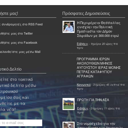
ήστε μας!
Πρόσφατες Δημοσιεύσεις
Η Περιφέρεια Θεσσαλίας
ε συνδρομητές στο RSS Feed
ενισχύει την Πολιτική
Προστασία του Δήμου
θήστε μας στο Twitter
Σοφάδων με 300.000 ευρώ
υθήστε μας στο Facebook
Ειδήσεις
-
1ημέρα 20 ώρες
πιο
πριν
ολουθείστε μας μέσω Mail
ΠΡΟΓΡΑΜΜΑ ΙΕΡΩΝ
ΑΚΟΛΟΥΘΙΩΝ ΜΗΝΟΣ
ΑΥΓΟΥΣΤΟΥ ΙΕΡΑΣ ΜΟΝΗΣ
τικό Δελτίο
ΠΕΤΡΑΣ ΚΑΤΑΦΥΓΙΟΥ
ΑΓΡΑΦΩΝ
ίτε στο τακτικό
τικό δελτίο μέσω
Κοινωνικά
-
3 ημέρες 45 λεπτά
πιο
πριν
κτρονικού
μείου σας και
ΠΡΩΤΗ ΓΙΑ ΤΗΝ ΑΣΑ
θείτε με τα
Ειδήσεις
-
3 ημέρες 11 ώρες
πιο
ία νέα!
πριν
Στο νομοσχέδιο για την
απορρόφηση των δημοτικών