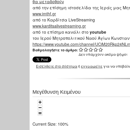
θα μεταδοθούν
από την επίσημη ιστοσελίδα της Ιεράς μας Μ
www.imthf.gr
από το Καρδίτσα LiveStreaming
www.karditsalivestreaming.gr
από το επίσημο κανάλι στο
youtube
του Ιερού Μητροπολιτικού Ναού Αγίων Κωνσταν
https://www.youtube.com/channel/UCiM20Rkp24N
Βαθμολογήστε το άρθρο:
Δεν υπάρχουν ακόμα ψήφοι
Εισέλθετε στο σύστημα
ή
εγγραφείτε
για να υποβάλ
Μεγέθυνση Κειμένου
Current Size:
100%